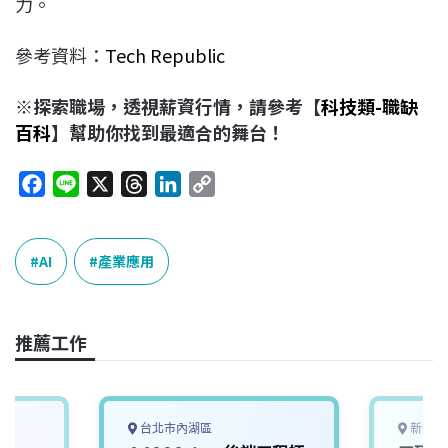
力。
參考資料：
Tech Republic
※探索職場，透視薪資行情，請參考【
科技類-職缺
百科
】幫助你找到最適合的舞台！
F
L
X
T
L
C
a
i
h
i
o
c
n
r
n
p
e
e
e
k
y
AI
產業應用
b
a
e
L
o
d
d
i
o
s
I
n
推薦工作
k
n
k
台北市內湖區
新竹縣