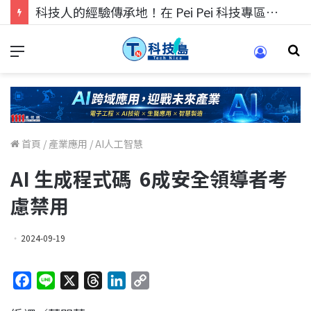
科技人的經驗傳承地！在 Pei Pei 科技專區，與學弟妹交流最硬核的技術
首頁
/
產業應用
/
AI人工智慧
AI 生成程式碼 6成安全領導者考
慮禁用
2024-09-19
F
L
X
T
L
C
a
i
h
i
o