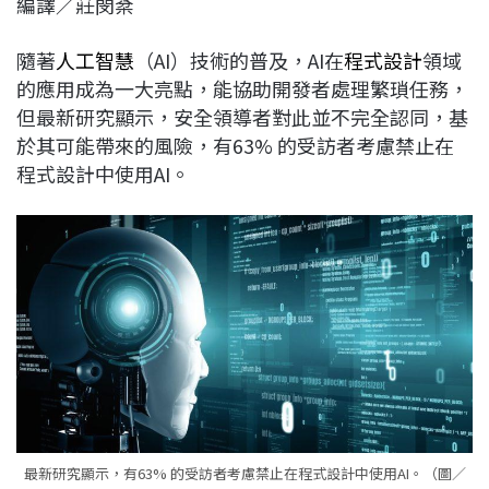
編譯／莊閔棻
c
n
r
n
p
e
e
e
k
y
隨著
人工智慧
（AI）技術的普及，AI在
程式設計
領域
b
a
e
L
的應用成為一大亮點，能協助開發者處理繁瑣任務，
o
d
d
i
但最新研究顯示，安全領導者對此並不完全認同，基
o
s
I
n
於其可能帶來的風險，有63% 的受訪者考慮禁止在
k
n
k
程式設計中使用AI。
最新研究顯示，有63% 的受訪者考慮禁止在程式設計中使用AI。（圖／