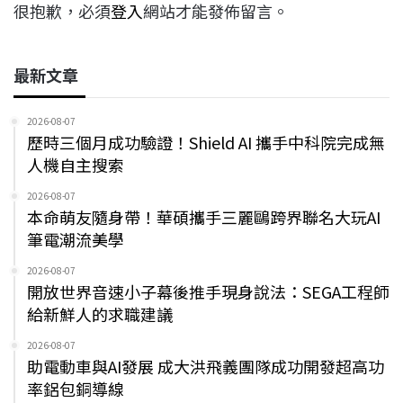
很抱歉，必須
登入
網站才能發佈留言。
最新文章
2026-08-07
歷時三個月成功驗證！Shield AI 攜手中科院完成無
人機自主搜索
2026-08-07
本命萌友隨身帶！華碩攜手三麗鷗跨界聯名大玩AI
筆電潮流美學
2026-08-07
開放世界音速小子幕後推手現身說法：SEGA工程師
給新鮮人的求職建議
2026-08-07
助電動車與AI發展 成大洪飛義團隊成功開發超高功
率鋁包銅導線