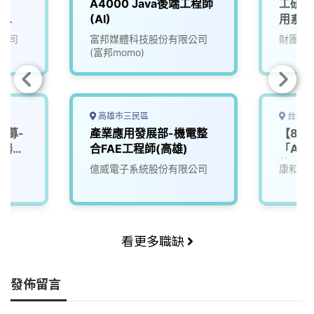
A4000 Java後端工程師
工研院
r
(AI)
用系統
I
公司
富邦媒體科技股份有限公司
財團法
(富邦momo)
高雄市三民區
台北市
招募-
產業應用發展部-機電整
【8/
機器
合FAE工程師(高雄)
「AI
軟體設
院
億威電子系統股份有限公司
康和綜
看更多職缺
發佈留言