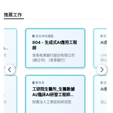
o
s
I
n
k
n
k
推薦工作
台北市內湖區
桃園市
904 - 生成式AI應用工程
AI應
ience
師
公司
安泰商業銀行股份有限公司
CHPT
(總公司) （安泰銀行）
限公司
新竹市
桃園市
工研院生醫所_生醫數據
AI軟
r
AI/臨床AI研發工程師
I
(D100)
公司
財團法人工業技術研究院
誼山精