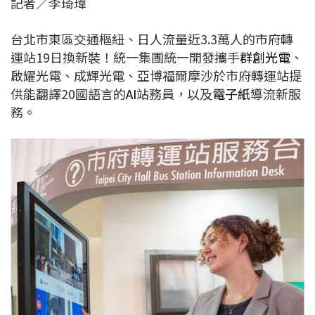
記者／李琦瑋
c
n
r
n
p
e
e
e
k
y
台北市東區交通樞紐、日人流量近3.3萬人的市府轉
b
a
e
L
運站19日換新裝！統一集團統一開發攜手
群創光電
、
o
d
d
i
啟耀光電、成輝光電、亞博福爾摩沙於市府轉運站提
o
s
I
n
供能翻譯20國語言的
AI
站務員，以及
電子紙
導流新服
k
n
k
務。