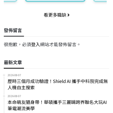
看更多職缺
發佈留言
很抱歉，必須
登入
網站才能發佈留言。
最新文章
2026-08-07
歷時三個月成功驗證！Shield AI 攜手中科院完成無
人機自主搜索
2026-08-07
本命萌友隨身帶！華碩攜手三麗鷗跨界聯名大玩AI
筆電潮流美學