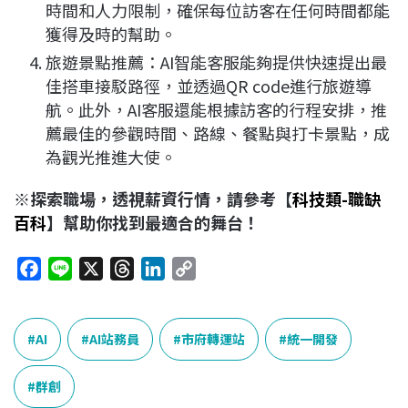
時間和人力限制，確保每位訪客在任何時間都能
獲得及時的幫助。
旅遊景點推薦：AI智能客服能夠提供快速提出最
佳搭車接駁路徑，並透過QR code進行旅遊導
航。此外，AI客服還能根據訪客的行程安排，推
薦最佳的參觀時間、路線、餐點與打卡景點，成
為觀光推進大使。
※探索職場，透視薪資行情，請參考【
科技類-職缺
百科
】幫助你找到最適合的舞台！
F
L
X
T
L
C
a
i
h
i
o
c
n
r
n
p
e
e
e
k
y
AI
AI站務員
市府轉運站
統一開發
b
a
e
L
o
d
d
i
群創