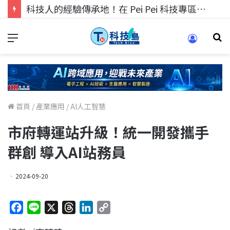
科技人的經驗傳承地！在 Pei Pei 科技專區，與學弟妹交流最硬核的技術
首頁
/
產業應用
/
AI人工智慧
市府轉運站升級！統一開發攜手
群創 導入AI站務員
2024-09-20
F
L
X
T
L
C
a
i
h
i
o