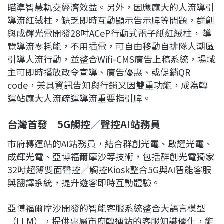
瞄準智慧軌交經濟效益。另外，因應龐大的人流導引
導流紅絨柱，缺乏即時互動顯示告示牌等問題，群創
與成輝光電開發28吋ACeP行動式電子紙紅絨柱， 導
覽導流零耗能，不用插電，可自由移動自排隊人潮區
引導人流行動，並整合Wifi-CMS廣告上稿系統，場域
主可即時播放政令宣導、廣告優惠、或促銷QR
code，兼具資訊告知與行銷又因雙重功能，成為轉
運站龐大人流疏運導流重要指引牌。
台灣首發 5G觸控／聲控AI站務員
市府轉運站的AI站務員，結合群創光電、啟耀光電、
成輝光電、亞博福爾摩沙等技術，包括群創光電獨家
32吋超薄雙面聲控／觸控Kiosk整合5G與AI智能客服
與翻譯系統，提升遊客即時互動體驗。
亞博福爾摩沙開發的智能客服系統整合大語言模型
（LLM），提供專屬市府轉運站的客服知識優化，能