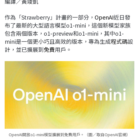
編譯／黃竣凱
c
n
r
n
p
e
e
e
k
y
作為「Strawberry」計畫的一部分，
OpenAI
近日發
b
a
e
L
布了最新的大型語言模型o1-mini，這個新模型家族
o
d
d
i
包含兩個版本，o1-preview和o1-mini，其中o1-
o
s
I
n
mini是一個更小巧且高效的版本，專為生成
程式碼
設
k
n
k
計，並已擴展到
免費
用戶。
OpenAI開放o1-mini模型擴展到免費用戶。（圖／取自OpenAI官網）