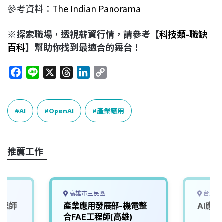
參考資料：
The Indian Panorama
※探索職場，透視薪資行情，請參考【
科技類-職缺
百科
】幫助你找到最適合的舞台！
F
L
X
T
L
C
a
i
h
i
o
c
n
r
n
p
e
e
e
k
y
AI
OpenAI
產業應用
b
a
e
L
o
d
d
i
o
s
I
n
推薦工作
k
n
k
高雄市三民區
台北市
工程師
產業應用發展部-機電整
AI應
合FAE工程師(高雄)