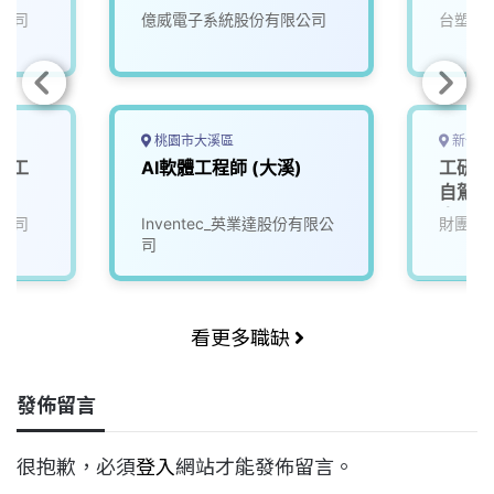
公司
億威電子系統股份有限公司
台塑企
桃園市大溪區
新竹縣
體工
AI軟體工程師 (大溪)
工研院
自駕車
人、生
公司
Inventec_英業達股份有限公
財團法
司
看更多職缺
發佈留言
很抱歉，必須
登入
網站才能發佈留言。