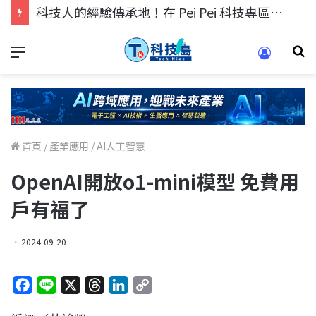
科技人的經驗傳承地！在 Pei Pei 科技專區，與學弟妹交流最硬核的技術
首頁
/
產業應用
/
AI人工智慧
OpenAI開放o1-mini模型 免費用
戶有福了
2024-09-20
F
L
X
T
L
C
a
i
h
i
o