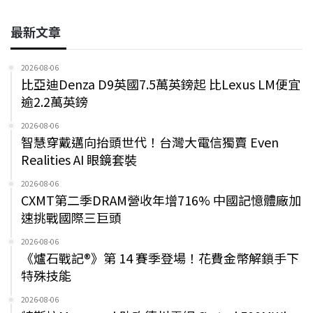
最新文章
2026-08-06
比亞迪Denza D9英國7.5萬英鎊起 比Lexus LM便宜
逾2.2萬英鎊
2026-08-06
智慧穿戴邁向抬頭世代！台灣大電信獨賣 Even
Realities AI 眼鏡套裝
2026-08-06
CXMT第二季DRAM營收年增716% 中國記憶體廠加
速挑戰國際三巨頭
2026-08-06
《爐石戰記®》第 14 賽季登場！花費金幣解鎖手下
特殊技能
2026-08-06