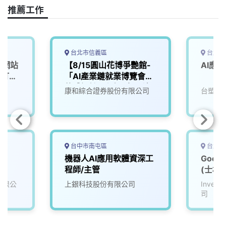
o
s
I
n
推薦工作
k
n
k
台北市信義區
台北市
｜網站
【8/15圓山花博爭艷館-
AI應
】打造
「AI產業鏈就業博覽會」
來
軟體設計工程師(應用科)
康和綜合證券股份有限公司
台塑企
台中市南屯區
台北市
)
機器人AI應用軟體資深工
Goog
程師/主管
(士林)
份有限公
上銀科技股份有限公司
Inve
司