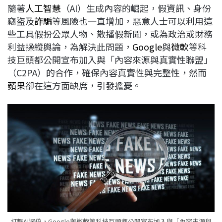
隨著
人工智慧
（AI）生成內容的崛起，假資訊、身份
b
a
e
L
竊盜及
詐騙
等風險也一直增加，惡意人士可以利用這
o
d
d
i
些工具假扮公眾人物、散播假新聞，或為政治或財務
o
s
I
n
利益操縱輿論，為解決此問題，
Google
與
微軟
等科
k
n
k
技巨頭都公開宣布加入與「內容來源與真實性聯盟」
（C2PA）的合作，確保內容真實性與完整性，然而
蘋果
卻在這方面缺席，引發擔憂。
打擊AI深偽，Google與微軟等科技巨頭都公開宣布加入與「內容來源與