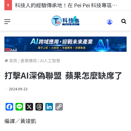
科技人找工作，就到TECH+ 科技專區!
首頁
/
產業應用
/
AI人工智慧
打擊AI深偽聯盟 蘋果怎麼缺席了
2024-09-23
F
L
X
T
L
C
a
i
h
i
o
編譯／黃竣凱
c
n
r
n
p
e
e
e
k
y