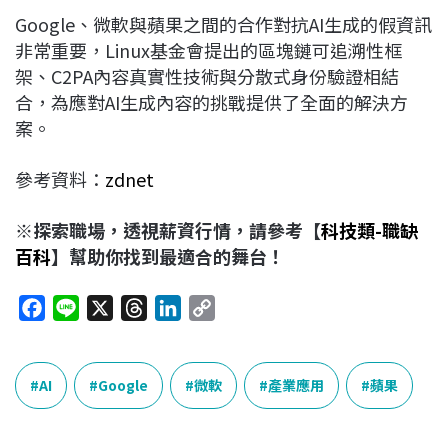
Google、微軟與蘋果之間的合作對抗AI生成的假資訊
非常重要，Linux基金會提出的區塊鏈可追溯性框
架、C2PA內容真實性技術與分散式身份驗證相結
合，為應對AI生成內容的挑戰提供了全面的解決方
案。
參考資料：
zdnet
※探索職場，透視薪資行情，請參考【
科技類-職缺
百科
】幫助你找到最適合的舞台！
F
L
X
T
L
C
a
i
h
i
o
c
n
r
n
p
e
e
e
k
y
AI
Google
微軟
產業應用
蘋果
b
a
e
L
o
d
d
i