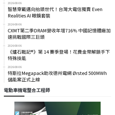
2026-08-06
智慧穿戴邁向抬頭世代！台灣大電信獨賣 Even
Realities AI 眼鏡套裝
2026-08-06
CXMT第二季DRAM營收年增716% 中國記憶體廠加
速挑戰國際三巨頭
2026-08-06
《爐石戰記®》第 14 賽季登場！花費金幣解鎖手下
特殊技能
2026-08-06
特斯拉Megapack助攻德州電網 Ørsted 500MWh
儲能案正式上線
電動車機電整合工程師