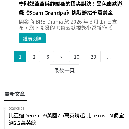
守財奴爺爺與詐騙孫的頂尖對決！黑色幽默遊
戲《Scam Grandpa》挑戰籌措千萬美金
開發商 BRB Drama 於 2026 年 3 月 17 日宣
布，旗下開發的黑色幽默視覺小說新作《
繼續閱讀
1
2
3
»
10
20
...
最後一頁
最新文章
2026-08-06
比亞迪Denza D9英國7.5萬英鎊起 比Lexus LM便宜
逾2.2萬英鎊