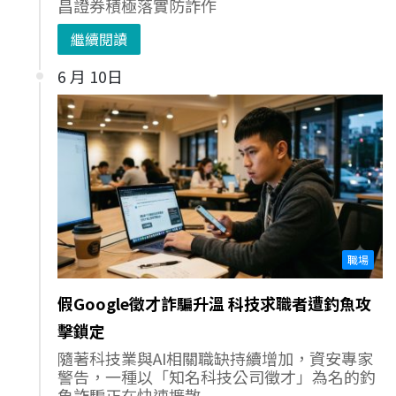
昌證券積極落實防詐作
繼續閱讀
6 月 10日
職場
假Google徵才詐騙升溫 科技求職者遭釣魚攻
擊鎖定
隨著科技業與AI相關職缺持續增加，資安專家
警告，一種以「知名科技公司徵才」為名的釣
魚詐騙正在快速擴散