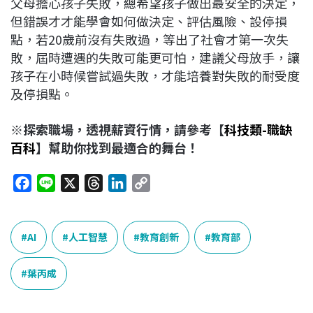
父母擔心孩子失敗，總希望孩子做出最安全的決定，
但錯誤才才能學會如何做決定、評估風險、設停損
點，若20歲前沒有失敗過，等出了社會才第一次失
敗，屆時遭遇的失敗可能更可怕，建議父母放手，讓
孩子在小時候嘗試過失敗，才能培養對失敗的耐受度
及停損點。
※探索職場，透視薪資行情，請參考【
科技類-職缺
百科
】幫助你找到最適合的舞台！
F
L
X
T
L
C
a
i
h
i
o
c
n
r
n
p
e
e
e
k
y
AI
人工智慧
教育創新
教育部
b
a
e
L
o
d
d
i
葉丙成
o
s
I
n
k
n
k