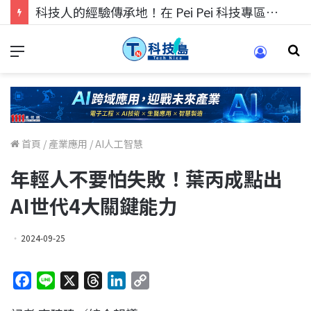
科技人的經驗傳承地！在 Pei Pei 科技專區，與學弟妹交流最硬核的技術
首頁
/
產業應用
/
AI人工智慧
年輕人不要怕失敗！葉丙成點出
AI世代4大關鍵能力
2024-09-25
F
L
X
T
L
C
a
i
h
i
o