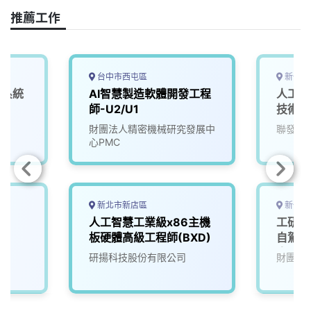
推薦工作
台中市西屯區
新竹市
深系統
AI智慧製造軟體開發工程
人工智
師-U2/U1
技術副
財團法人精密機械研究發展中
聯發科
心PMC
新北市新店區
新竹縣
師
人工智慧工業級x86主機
工研院
板硬體高級工程師(BXD)
自駕車
人、生
研揚科技股份有限公司
財團法