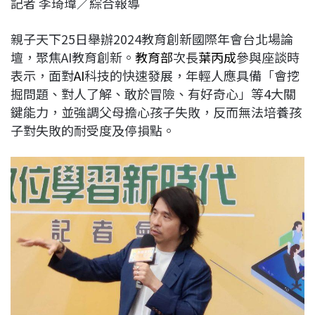
記者 李琦瑋／綜合報導
c
n
r
n
p
e
e
e
k
y
親子天下25日舉辦2024教育創新國際年會台北場論
b
a
e
L
壇，聚焦AI教育創新。
教育部
次長
葉丙成
參與座談時
o
d
d
i
表示，面對
AI
科技的快速發展，年輕人應具備「會挖
o
s
I
n
掘問題、對人了解、敢於冒險、有好奇心」等4大關
k
n
k
鍵能力，並強調父母擔心孩子失敗，反而無法培養孩
子對失敗的耐受度及停損點。