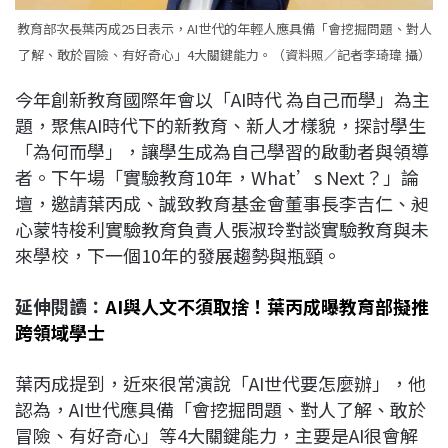
教育部次長葉丙成25日表示，AI世代的年輕人應具備「會挖掘問題、對人
了解、敢於冒險、有好奇心」4大關鍵能力。（資料照／記者李琦瑋 攝）
今年創新教育國際年會以「AI時代 為自己而學」為主
題，聚焦AI時代下的新教育、新人才樣貌，探討學生
「為何而學」，讓學生成為自己學習的啟動者與領導
者。下午場「實驗教育10年，What’s Next？」論
壇，邀請葉丙成、誠致教育基金會董事長李吉仁、昶
心蒙特梭利實驗教育負責人張淑玲對談實驗教育與未
來學校，下一個10年的發展趨勢與瓶頸。
延伸閱讀：
AI與人文不須取捨！葉丙成曝教育部擬推
跨領域學士
葉丙成提到，近來很常演說「AI世代要怎麼辦」，他
認為，AI世代應具備「會挖掘問題、對人了解、敢於
冒險、有好奇心」等4大關鍵能力，主要是AI很會解