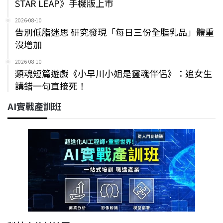
STAR LEAP》手機版上市
2026-08-10
告別低脂迷思 研究發現「每日三份全脂乳品」體重
沒增加
2026-08-10
類魂短篇遊戲《小早川小姐是靈魂伴侶》：追女生
講錯一句直接死！
AI實戰產訓班