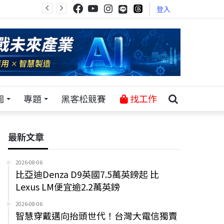
登入
園
專題
黑客松競賽
找工作
最新文章
2026-08-06
比亞迪Denza D9英國7.5萬英鎊起 比
Lexus LM便宜逾2.2萬英鎊
2026-08-06
智慧穿戴邁向抬頭世代！台灣大電信獨賣