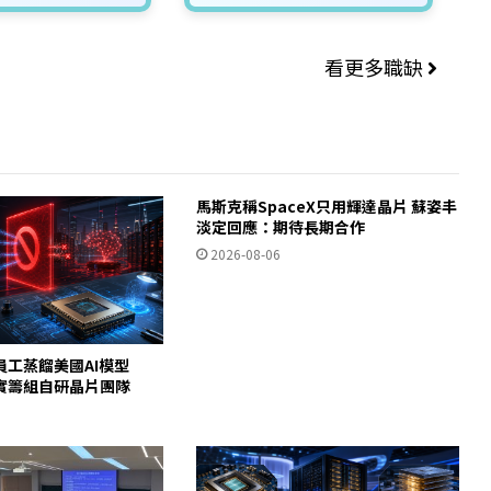
看更多職缺
馬斯克稱SpaceX只用輝達晶片 蘇姿丰
淡定回應：期待長期合作
2026-08-06
員工蒸餾美國AI模型
c證實籌組自研晶片團隊