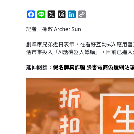
F
L
X
T
L
C
a
i
h
i
o
記者／孫敬 Archer Sun
c
n
r
n
p
e
e
e
k
y
創業家兄弟近日表示，在看好互動式
AI
應用普
b
a
e
L
活市集投入「AI話機器人導購」，目前已進
o
d
d
i
o
s
I
n
延伸閱讀：
假名牌真詐騙 臉書電商偽造網站
k
n
k