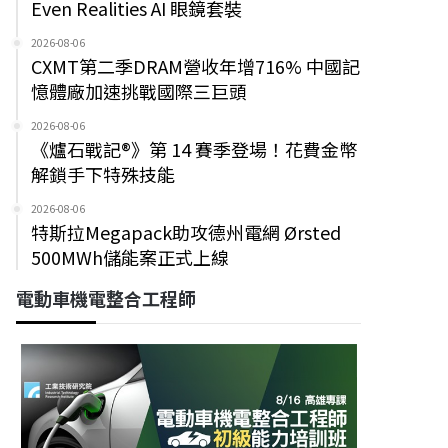
Even Realities AI 眼鏡套裝
2026-08-06
CXMT第二季DRAM營收年增716% 中國記
憶體廠加速挑戰國際三巨頭
2026-08-06
《爐石戰記®》第 14 賽季登場！花費金幣
解鎖手下特殊技能
2026-08-06
特斯拉Megapack助攻德州電網 Ørsted
500MWh儲能案正式上線
電動車機電整合工程師