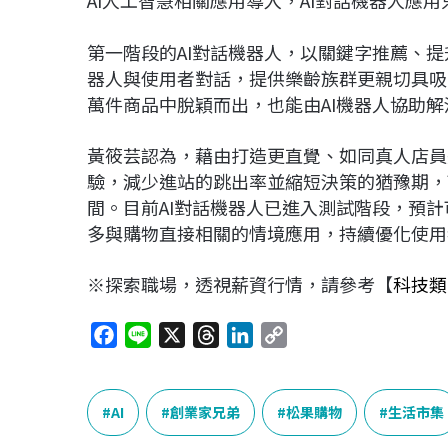
第一階段的AI對話機器人，以關鍵字推薦、提
器人與使用者對話，提供樂齡族群更親切具吸
萬件商品中脫穎而出，也能由AI機器人協助
黃筱芸認為，藉由打造更直覺、如同真人店員
驗，減少進站的跳出率並縮短決策的猶豫期，
間。目前AI對話機器人已進入測試階段，預
多與購物直接相關的情境應用，持續優化使用
※探索職場，透視薪資行情，請參考【
科技類
F
L
X
T
L
C
a
i
h
i
o
c
n
r
n
p
e
e
e
k
y
AI
創業家兄弟
松果購物
生活市集
b
a
e
L