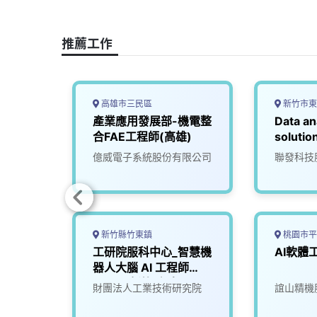
o
d
d
i
o
s
I
n
推薦工作
k
n
k
高雄市三民區
新竹市東
端工程
產業應用發展部-機電整
Data an
合FAE工程師(高雄)
solutio
advanc
限公司
億威電子系統股份有限公司
聯發科技
nodes
新竹縣竹東鎮
桃園市平
溪)
工研院服科中心_智慧機
AI軟體
器人大腦 AI 工程師
(A000新竹/台南)
股份有限
財團法人工業技術研究院
誼山精機