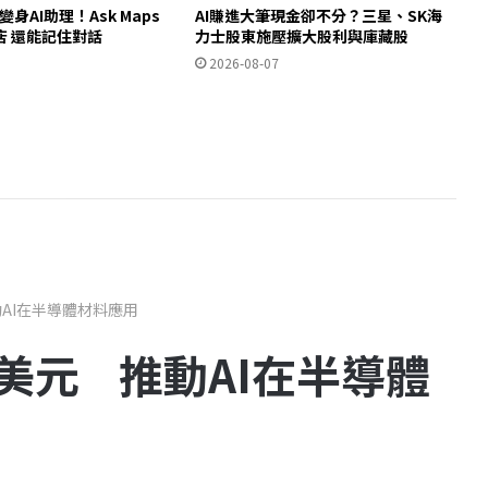
ps變身AI助理！Ask Maps
AI賺進大筆現金卻不分？三星、SK海
店 還能記住對話
力士股東施壓擴大股利與庫藏股
2026-08-07