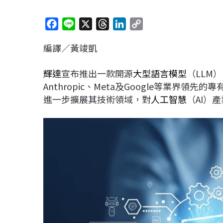
F
L
X
T
L
C
a
i
h
i
o
編譯／黃竣凱
c
n
r
n
p
e
e
e
k
y
輝達
宣布推出一款開源
大型語言模型
（LLM）
b
a
e
L
Anthropic、Meta及Google等業界
o
d
d
i
進一步擴展其技術領域，對
人工智慧
（AI）
o
s
I
n
k
n
k