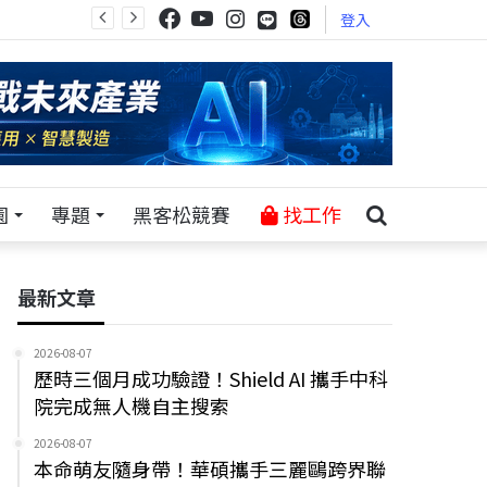
登入
園
專題
黑客松競賽
找工作
最新文章
2026-08-07
歷時三個月成功驗證！Shield AI 攜手中科
院完成無人機自主搜索
2026-08-07
本命萌友隨身帶！華碩攜手三麗鷗跨界聯