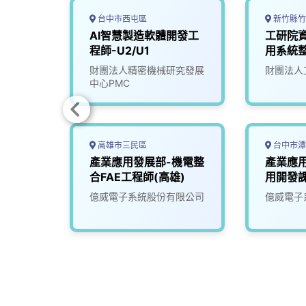
台中市西屯區
新竹縣竹
資深系
AI智慧製造軟體開發工
工研院資
程師-U2/U1
用系統整
司
財團法人精密機械研究發展
財團法人
中心PMC
高雄市三民區
台中市潭
程師
產業應用發展部-機電整
產業應
合FAE工程師(高雄)
用開發
億威電子系統股份有限公司
億威電子