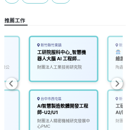
b
a
e
L
o
d
d
i
o
s
I
n
推薦工作
k
n
k
新竹縣竹東鎮
新北市
)
工研院服科中心_智慧機
【A
器人大腦 AI 工程師
維護與
(A000新竹/台南)
陶藝品
份有限公
財團法人工業技術研究院
陶鑫企
台中市西屯區
新竹市
AI智慧製造軟體開發工程
工研院
師-U2/U1
AI/臨
(D100
財團法人精密機械研究發展中
財團法
心PMC