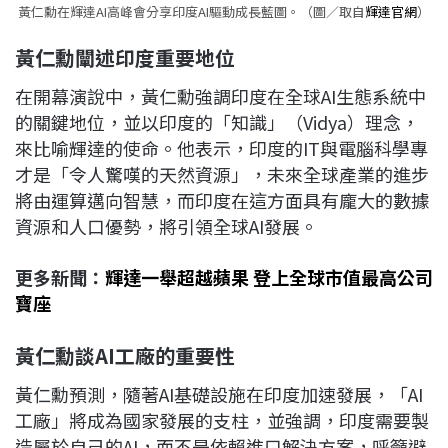
黃仁勳在輝達AI高峰會分享印度AI驅動成長藍圖。（圖／取自
輝達官網
）
黃仁勳闡述印度重要地位
在開幕演說中，黃仁勳強調印度在全球AI生態系統中
的關鍵地位，並以印度的「知識」（Vidya）理念，
來比喻輝達的使命。他表示，印度的IT與電腦科學專
才是「令人驚嘆的天然資源」，未來全球產業的進步
將由運算邁向智慧，而印度在這方面具有龐大的數據
資源和人口優勢，將引領全球AI發展。
更多新聞：
輝達一舉超越蘋果 登上全球市值最高公司
寶座
黃仁勳談AI
工廠的重要性
黃仁勳預測，隨著AI基礎設施在印度加速發展，「AI
工廠」將成為國家發展的支柱，並強調，印度需要製
造屬於自己的AI，而不是依賴進口解決方案，呼籲避