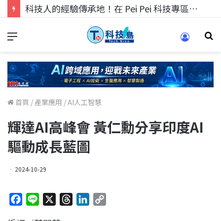
科技人的經驗傳承地！在 Pei Pei 科技專區，與學弟妹交流最硬核的技術
首頁
/
產業應用
/
AI人工智慧
輝達AI高峰會 黃仁勳分享印度AI
驅動成長藍圖
2024-10-29
F
L
X
T
L
C
a
i
h
i
o