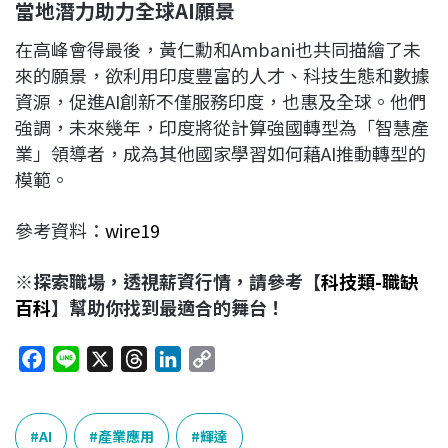
當地潛力助力全球AI
願景
在高峰會得最後，黃仁勳和Ambani也共同描繪了未
來的願景，欲利用印度豐富的人才、科技生態和數據
資源，促進AI創新不僅服務印度，也惠及全球。他們
強調，未來幾年，印度將從計算強國轉型為「智慧產
業」領導者，成為其他國家學習如何藉AI推動轉型的
模範。
參考資料：
wire19
※探索職場，透視薪資行情，請參考【
科技類-職缺
百科
】幫助你找到最適合的舞台！
F
L
X
T
L
C
a
i
h
i
o
c
n
r
n
p
e
e
e
k
y
AI
產業應用
輝達