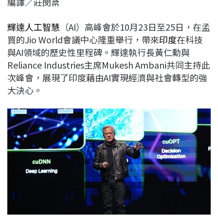
編譯／莊閔棻
c
n
r
n
p
e
e
e
k
y
輝
達
人工智慧
（AI）高峰會於10月23日至25日，在孟
b
a
e
L
買的Jio World會議中心隆重舉行，帶來
印度
在科技
o
d
d
i
與AI領域的歷史性里程碑。輝達執行長黃仁勳與
o
s
I
n
Reliance Industries主席Mukesh Ambani共同主持此
k
n
k
次峰會，展現了印度藉由AI實現經濟與社會轉型的強
大決心。