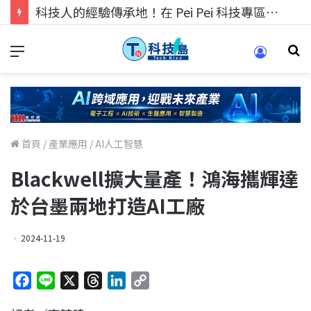
科技人的經驗傳承地！在 Pei Pei 科技專區，與學弟妹交流最硬核的技術
首頁
/
產業應用
/
AI人工智慧
Blackwell擴大量產！鴻海攜輝達
於台墨兩地打造AI工廠
2024-11-19
F
L
X
T
L
C
a
i
h
i
o