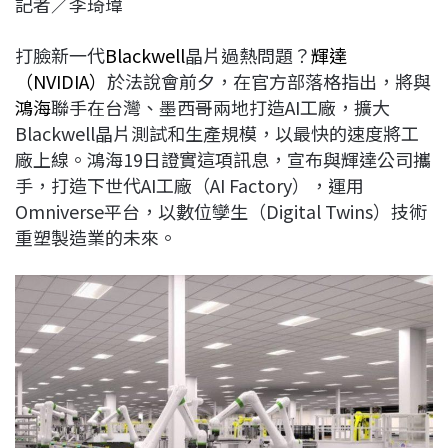
記者／李琦瑋
c
n
r
n
p
e
e
e
k
y
打臉新一代
Blackwell
晶片過熱問題？
輝達
b
a
e
L
（NVIDIA）
於法說會前夕，在官方部落格指出，將與
o
d
d
i
鴻海
聯手在台灣、墨西哥兩地打造AI工廠，擴大
o
s
I
n
Blackwell晶片測試和生產規模，以最快的速度將工
k
n
k
廠上線。鴻海19日證實這項訊息，宣布與輝達公司攜
手，打造下世代AI工廠（AI Factory），運用
Omniverse平台，以數位孿生（Digital Twins）技術
重塑製造業的未來。