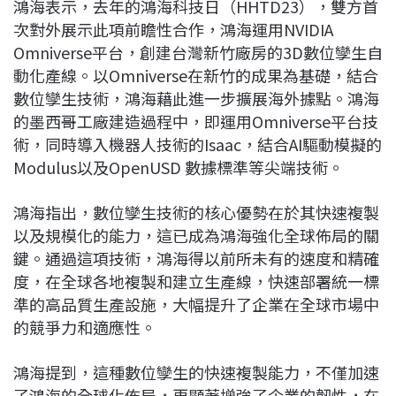
鴻海表示，去年的鴻海科技日（HHTD23），雙方首
次對外展示此項前瞻性合作，鴻海運用NVIDIA
Omniverse平台，創建台灣新竹廠房的3D數位孿生自
動化產線。以Omniverse在新竹的成果為基礎，結合
數位孿生技術，鴻海藉此進一步擴展海外據點。鴻海
的墨西哥工廠建造過程中，即運用Omniverse平台技
術，同時導入機器人技術的Isaac，結合AI驅動模擬的
Modulus以及OpenUSD 數據標準等尖端技術。
鴻海指出，數位孿生技術的核心優勢在於其快速複製
以及規模化的能力，這已成為鴻海強化全球佈局的關
鍵。通過這項技術，鴻海得以前所未有的速度和精確
度，在全球各地複製和建立生產線，快速部署統一標
準的高品質生產設施，大幅提升了企業在全球市場中
的競爭力和適應性。
鴻海提到，這種數位孿生的快速複製能力，不僅加速
了鴻海的全球化佈局，更顯著增強了企業的韌性，在