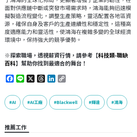
面對供應鏈中斷或突發市場需求時，鴻海能夠迅速模
擬製造流程變化，調整生產策略，靈活配置各地區資
源，確保自身及客戶的生產連續性和穩定性，這種高
度適應能力和靈活性，使鴻海在複雜多變的全球經濟
環境中，保持強大的競爭優勢。
※探索職場，透視薪資行情，請參考【
科技類-職缺
百科
】幫助你找到最適合的舞台！
F
L
X
T
L
C
a
i
h
i
o
c
n
r
n
p
e
e
e
k
y
AI
AI工廠
Blackwell
輝達
鴻海
b
a
e
L
o
d
d
i
o
s
I
n
推薦工作
k
n
k