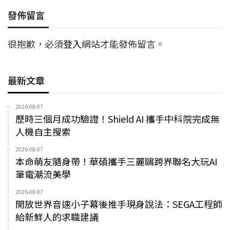
發佈留言
很抱歉，必須
登入
網站才能發佈留言。
最新文章
2026-08-07
歷時三個月成功驗證！Shield AI 攜手中科院完成無
人機自主搜索
2026-08-07
本命萌友隨身帶！華碩攜手三麗鷗跨界聯名大玩AI
筆電潮流美學
2026-08-07
開放世界音速小子幕後推手現身說法：SEGA工程師
給新鮮人的求職建議