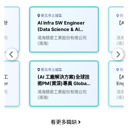
新北市土城區
新北市
體設計
AI Infra SW Engineer
【AI 
(Data Science & AI
Team)
公司
鴻海精密工業股份有限公司
鴻海精
(鴻海)
(鴻海)
新北市土城區
新北市
系統工
(AI 工廠解決方案)全球技
【AI S
eer
術PM(資深)專員 Global
Engi
Technical Program
公司
鴻海精密工業股份有限公司
鴻海精
Manager (AI Factory
(鴻海)
(鴻海)
Solutions)
看更多職缺