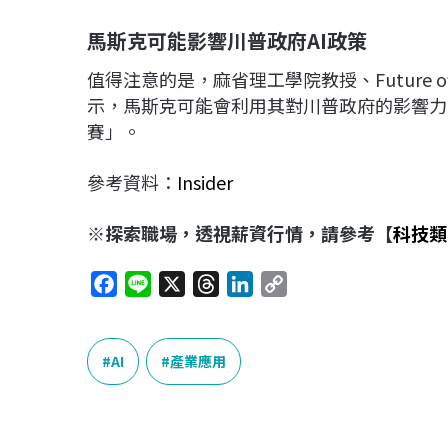
馬斯克可能影響川普政府AI
政策
值得注意的是，麻省理工學院教授、Future of Li
示，馬斯克可能會利用其對川普政府的影響力
賽」。
參考資料：
Insider
※探索職場，透視薪資行情，請參考【
科技類
F
L
X
T
L
C
a
i
h
i
o
c
n
r
n
p
e
e
e
k
y
AI
產業應用
b
a
e
L
o
d
d
i
o
s
I
n