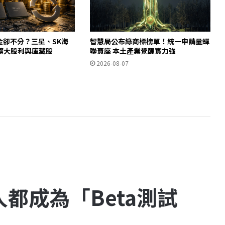
金卻不分？三星、SK海
智慧局公布綠商標榜單！統一申請量蟬
擴大股利與庫藏股
聯寶座 本土產業覺醒實力強
2026-08-07