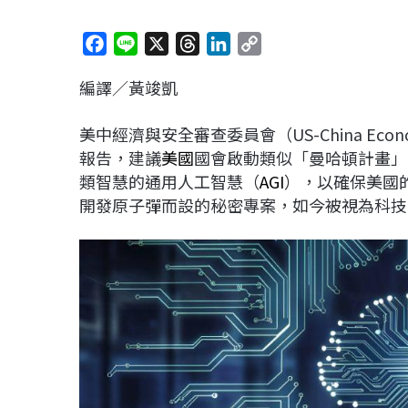
F
L
X
T
L
C
a
i
h
i
o
編譯／黃竣凱
c
n
r
n
p
e
e
e
k
y
美中經濟與安全審查委員會（US-China Economic 
b
a
e
L
報告，建議
美國
國會啟動類似「曼哈頓計畫」
o
d
d
i
類智慧的通用人工智慧（
AGI
），以確保美國
o
s
I
n
開發原子彈而設的秘密專案，如今被視為科技
k
n
k