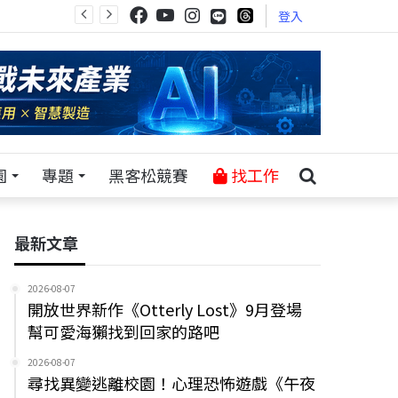
登入
園
專題
黑客松競賽
找工作
最新文章
2026-08-07
開放世界新作《Otterly Lost》9月登場
幫可愛海獺找到回家的路吧
2026-08-07
尋找異變逃離校園！心理恐怖遊戲《午夜