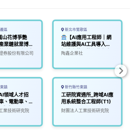
義區
新北市鶯歌區
5圓山花博爭艷
【AI應用工程師｜網
I產業鏈就業博覽
站維護與AI工具導入】
體設計工程師(應
打造陶藝品牌智能化未
證券股份有限公司
陶鑫企業社
來
東鎮
新竹縣竹東鎮
AI領域人才招
工研院資通所_跨域AI應
駕車、電動車、機
用系統整合工程師(T1)
成式AI
工業技術研究院
財團法人工業技術研究院