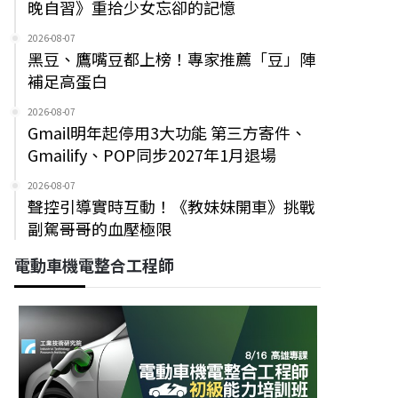
晚自習》重拾少女忘卻的記憶
2026-08-07
黑豆、鷹嘴豆都上榜！專家推薦「豆」陣
補足高蛋白
2026-08-07
Gmail明年起停用3大功能 第三方寄件、
Gmailify、POP同步2027年1月退場
2026-08-07
聲控引導實時互動！《教妹妹開車》挑戰
副駕哥哥的血壓極限
電動車機電整合工程師