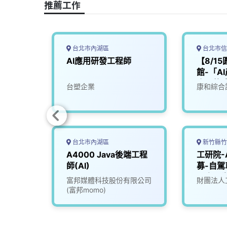
推薦工作
k
n
k
台北市內湖區
台北市信
體資深
AI應用研發工程師
【8/1
館-「A
會」軟
司
台塑企業
康和綜合
用科)
台北市內湖區
新竹縣竹
開發工
A4000 Java後端工程
工研院-
師(AI)
募-自
器人、生
究發展
富邦媒體科技股份有限公司
財團法人
(富邦momo)