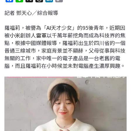
a
i
h
i
o
記者 鄧天心／綜合報導
c
n
r
n
p
e
e
e
k
y
羅福莉，被譽為「
AI
天才少女」的95後青年，近期因
b
a
e
L
被
小米
創辦人
雷軍
以千萬年薪挖角而成為科技界的焦
o
d
d
i
點，根據中國媒體報導，羅福莉出生於四川省的一個
o
s
I
n
普通三線城市，家庭背景並不顯赫，父母從事與科技
k
n
k
無關的工作，家中唯一的電子產品是一台老舊的電
腦，而且羅福莉在小時候並未對電腦產生濃厚興趣。