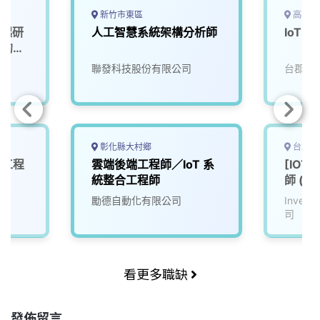
k
n
k
新竹市東區
高雄市
一起研
人工智慧系統架構分析師
IoT 
」的未
聯發科技股份有限公司
台郡科
彰化縣大村鄉
台北市
體工程
雲端後端工程師／IoT 系
[IOT
統整合工程師
師 (士
勵德自動化有限公司
Inve
司
看更多職缺
發佈留言