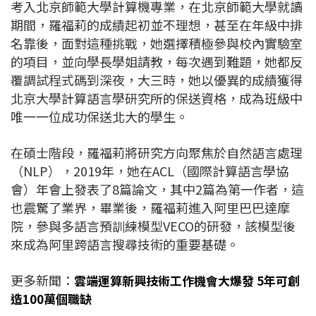
考入北京師範大學計算機專業，在北京師範大學就讀
期間，羅福莉的成績起初並不理想，甚至在年級中排
名靠後，面對這種挑戰，她選擇積極參與校內實驗室
的項目，並向學長學姐請教，每次遇到難題，她都反
覆調試程式碼到深夜，大三時，她以優異的成績獲得
北京大學計算語言學研究所的保送資格，成為班級中
唯一一位成功保送北大的學生。
在碩士階段，羅福莉將研究方向聚焦於自然語言處理
（NLP），2019年，她在ACL（國際計算語言學協
會）年會上發表了8篇論文，其中2篇為第一作者，這
也震驚了業界，畢業後，羅福莉進入阿里巴巴達摩
院，參與多語言預訓練模型VECO的研發，該模型後
來成為阿里跨語言搜尋技術的重要基礎。
更多新聞：
雲端運算新興技術工作機會大爆發 5年可創
造100萬個職缺