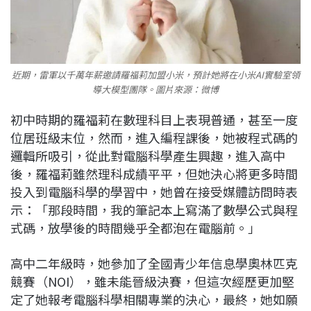
近期，雷軍以千萬年薪邀請羅福莉加盟小米，預計她將在小米AI實驗室領
導大模型團隊。圖片來源：微博
初中時期的羅福莉在數理科目上表現普通，甚至一度
位居班級末位，然而，進入編程課後，她被程式碼的
邏輯所吸引，從此對電腦科學產生興趣，進入高中
後，羅福莉雖然理科成績平平，但她決心將更多時間
投入到電腦科學的學習中，她曾在接受媒體訪問時表
示：「那段時間，我的筆記本上寫滿了數學公式與程
式碼，放學後的時間幾乎全都泡在電腦前。」
高中二年級時，她參加了全國青少年信息學奧林匹克
競賽（NOI），雖未能晉級決賽，但這次經歷更加堅
定了她報考電腦科學相關專業的決心，最終，她如願