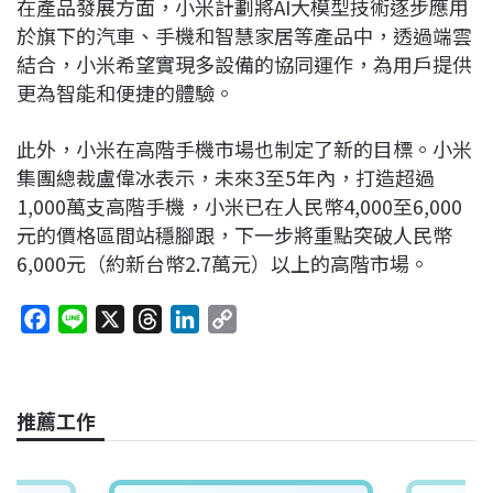
在產品發展方面，小米計劃將AI大模型技術逐步應用
於旗下的汽車、手機和智慧家居等產品中，透過端雲
結合，小米希望實現多設備的協同運作，為用戶提供
更為智能和便捷的體驗。
此外，小米在高階手機市場也制定了新的目標。小米
集團總裁盧偉冰表示，未來3至5年內，打造超過
1,000萬支高階手機，小米已在人民幣4,000至6,000
元的價格區間站穩腳跟，下一步將重點突破人民幣
6,000元（約新台幣2.7萬元）以上的高階市場。
F
L
X
T
L
C
a
i
h
i
o
c
n
r
n
p
e
e
e
k
y
推薦工作
b
a
e
L
o
d
d
i
o
s
I
n