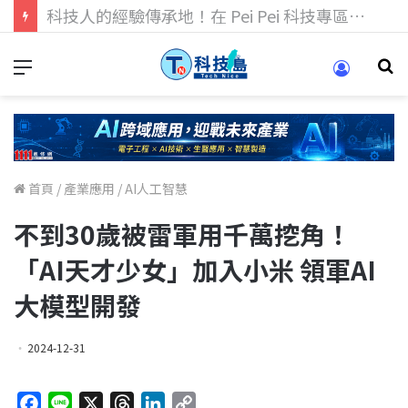
科技人找工作，就到TECH+ 科技專區!
首頁
/
產業應用
/
AI人工智慧
不到30歲被雷軍用千萬挖角！
「AI天才少女」加入小米 領軍AI
大模型開發
2024-12-31
F
L
X
T
L
C