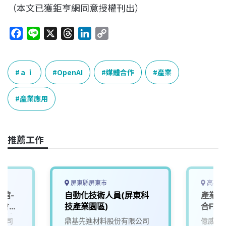
（本文已獲鉅亨網同意授權刊出）
F
L
X
T
L
C
a
i
h
i
o
c
n
r
n
p
e
e
e
k
y
ａｉ
OpenAI
媒體合作
產業
b
a
e
L
o
d
d
i
產業應用
o
s
I
n
k
n
k
推薦工作
屏東縣屏東市
高雄市
艷館-
自動化技術人員(屏東科
產業應
覽會」
技產業園區)
合FA
用科)
公司
鼎基先進材料股份有限公司
億威電