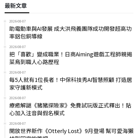
最新文章
2026-08-07
助電動車與AI發展 成大洪飛義團隊成功開發超高功
率鋁包銅導線
2026-08-07
把「喜歡」變成職業！日商Aiming遊戲工程師親揭
菜鳥到職人心路歷程
2026-08-07
每5人就有1位長者！中保科技秀AI智慧照顧 打造居
家守護新模式
2026-08-07
療癒解謎《豬豬探險家》免費試玩版正式釋出！貼
心加入注音與假名模式
2026-08-07
開放世界新作《Otterly Lost》9月登場 幫可愛海獺