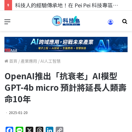
科技人的經驗傳承地！在 Pei Pei 科技專區，與學弟妹交流最硬核的技術
首頁
/
產業應用
/
AI人工智慧
OpenAI推出「抗衰老」AI模型
GPT-4b micro 預計將延長人類壽
命10年
2025-01-20
F
L
X
T
L
C