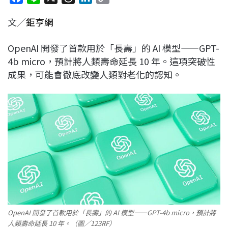
a
i
h
i
o
文／
鉅亨網
c
n
r
n
p
e
e
e
k
y
OpenAI 開發了首款用於「長壽」的 AI 模型——GPT-
b
a
e
L
4b micro，預計將人類壽命延長 10 年。這項突破性
o
d
d
i
成果，可能會徹底改變人類對老化的認知。
o
s
I
n
k
n
k
OpenAI 開發了首款用於「長壽」的 AI 模型——GPT-4b micro，預計將
人類壽命延長 10 年。（圖／123RF）