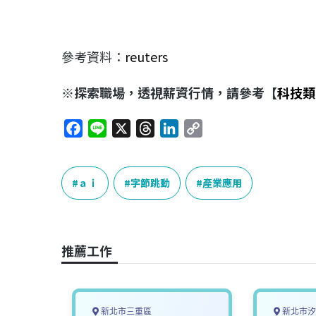
參考資料：
reuters
※探索職場，透視薪資行情，請參考【
科技類
F
L
X
T
L
C
a
i
h
i
o
c
n
r
n
p
e
e
e
k
y
ａｉ
字節跳動
產業應用
b
a
e
L
o
d
d
i
o
s
I
n
推薦工作
k
n
k
新北市三重區
新北市汐