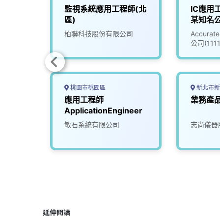
監視系統應用工程師(北
IC應用工
區)
某知名
(30095
柏聯科技股份有限公司
Accur
公司(111
桃園市桃園區
新北市新
AI應
應用工程師
業務產
T1)
ApplicationEngineer
究院
敏石系統有限公司
志尚儀器
延伸閱讀