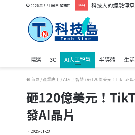
科技人的經驗傳承地
2026年 8 月 06日 星期四
快訊
精選
3C
AI人工智慧
半導體
生活
首頁
/
產業應用
/
AI人工智慧
/
砸120億美元！TikTo
砸120億美元！Ti
發AI晶片
2025-01-23