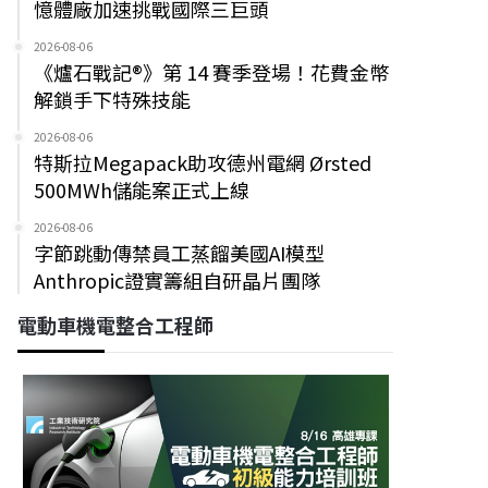
憶體廠加速挑戰國際三巨頭
2026-08-06
《爐石戰記®》第 14 賽季登場！花費金幣
解鎖手下特殊技能
2026-08-06
特斯拉Megapack助攻德州電網 Ørsted
500MWh儲能案正式上線
2026-08-06
字節跳動傳禁員工蒸餾美國AI模型
Anthropic證實籌組自研晶片團隊
電動車機電整合工程師