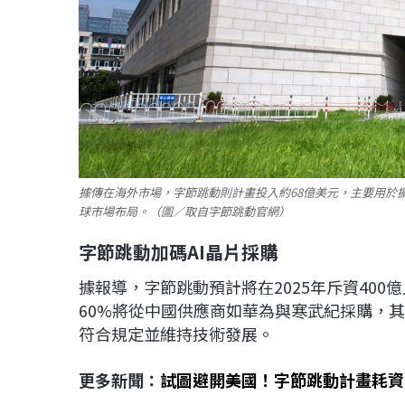
據傳在海外市場，字節跳動則計畫投入約68億美元，主要用於
球市場布局。（圖／取自字節跳動官網）
字節跳動加碼AI
晶片採購
據報導，字節跳動預計將在2025年斥資400
60%將從中國供應商如華為與寒武紀採購，
符合規定並維持技術發展。
更多新聞：
試圖避開美國！字節跳動計畫耗資