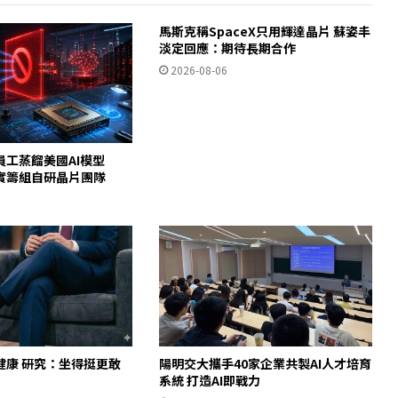
馬斯克稱SpaceX只用輝達晶片 蘇姿丰
淡定回應：期待長期合作
2026-08-06
員工蒸餾美國AI模型
c證實籌組自研晶片團隊
健康 研究：坐得挺更敢
陽明交大攜手40家企業共製AI人才培育
」
系統 打造AI即戰力