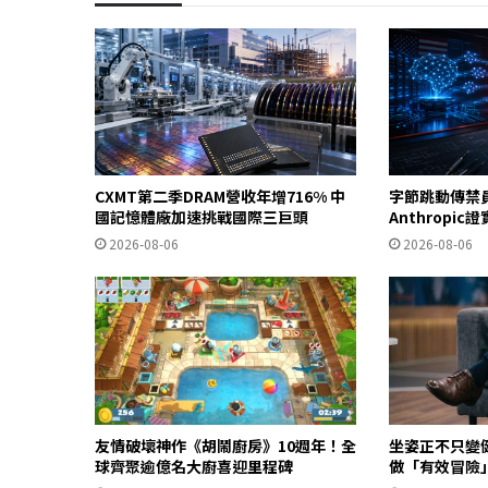
CXMT第二季DRAM營收年增716% 中
字節跳動傳禁
國記憶體廠加速挑戰國際三巨頭
Anthropi
2026-08-06
2026-08-06
友情破壞神作《胡鬧廚房》10週年！全
坐姿正不只變
球齊聚逾億名大廚喜迎里程碑
做「有效冒險