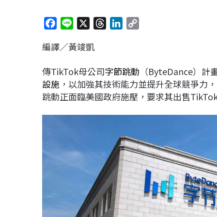
F
L
X
T
L
C
a
i
h
i
o
編譯／黃竣凱
c
n
r
n
p
e
e
e
k
y
傳TikTok母公司
字節跳動
（ByteDance）
b
a
e
L
設施
，以加強其技術能力並提升全球競爭力，
o
d
d
i
跳動正面臨美國政府施壓，要求其出售TikTo
o
s
I
n
k
n
k