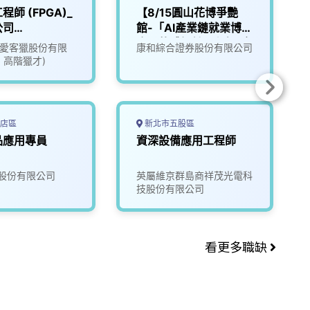
程師 (FPGA)_
【8/15圓山花博爭艷
公司
館-「AI產業鏈就業博覽
24)
會」軟體設計工程師(應
ate愛客獵股份有限
康和綜合證券股份有限公司
用科)
1 高階獵才)
店區
新北市五股區
品應用專員
資深設備應用工程師
股份有限公司
英屬維京群島商祥茂光電科
技股份有限公司
看更多職缺