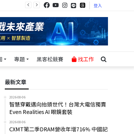
登入
園
專題
黑客松競賽
找工作
最新文章
2026-08-06
智慧穿戴邁向抬頭世代！台灣大電信獨賣
Even Realities AI 眼鏡套裝
2026-08-06
CXMT第二季DRAM營收年增716% 中國記