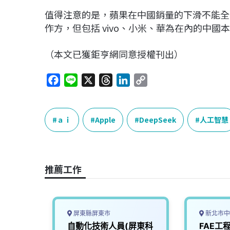
值得注意的是，蘋果在中國銷量的下滑不能全部
作方，但包括 vivo、小米、華為在內的中
（本文已獲鉅亨網同意授權刊出）
F
L
X
T
L
C
a
i
h
i
o
c
n
r
n
p
e
e
e
k
y
ａｉ
Apple
DeepSeek
人工智慧
b
a
e
L
o
d
d
i
o
s
I
n
推薦工作
k
n
k
屏東縣屏東市
新北市中
科學中
自動化技術人員(屏東科
FAE工