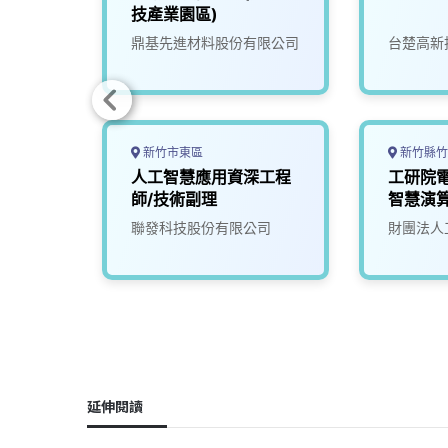
師
技產業園區)
鼎基先進材料股份有限公司
台楚高新
新竹市東區
新竹縣竹
主機板
人工智慧應用資深工程
工研院
師/技術副理
智慧演
(T200/
司
聯發科技股份有限公司
財團法人
500/
模擬)
延伸閱讀