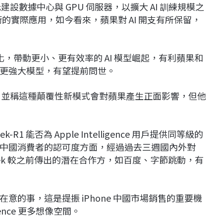
元建設數據中心與 GPU 伺服器，以擴大 AI 訓練規模之
術的實際應用，如今看來，蘋果對 AI 開支有所保留，
普及化，帶動更小、更有效率的 AI 模型崛起，有利蘋果和
更強大模型，有望提前問世。
看好，並稱這種顛覆性新模式會對蘋果產生正面影響，但他
。
k-R1 能否為 Apple Intelligence 用戶提供同等級的
中國消費者的認可度方面，經過過去三週國內外對
pSeek 較之前傳出的潛在合作方，如百度、字節跳動，有
的事，這是提振 iPhone 中國市場銷售的重要機
igence 更多想像空間。