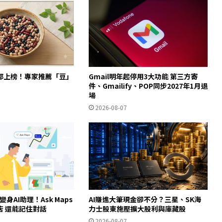
都上榜！專家推薦「豆」
Gmail明年起停用3大功能 第三方寄
件、Gmailify、POP同步2027年1月退
場
2026-08-07
ps變身AI助理！Ask Maps
AI賺進大筆現金卻不分？三星、SK海
店 還能記住對話
力士股東施壓擴大股利與庫藏股
2026-08-07