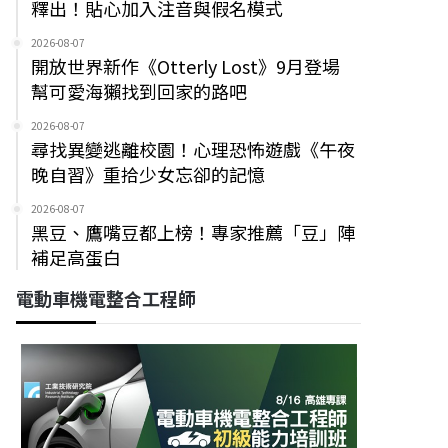
釋出！貼心加入注音與假名模式
2026-08-07
開放世界新作《Otterly Lost》9月登場
幫可愛海獺找到回家的路吧
2026-08-07
尋找異變逃離校園！心理恐怖遊戲《午夜
晚自習》重拾少女忘卻的記憶
2026-08-07
黑豆、鷹嘴豆都上榜！專家推薦「豆」陣
補足高蛋白
電動車機電整合工程師