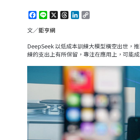
F
L
X
T
L
C
a
i
h
i
o
文／
鉅亨網
c
n
r
n
p
e
e
e
k
y
DeepSeek 以低成本訓練大模型橫空出世，
b
a
e
L
練的支出上有所保留，專注在應用上，可能成為
o
d
d
i
o
s
I
n
k
n
k