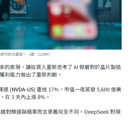
 時代的大贏家。（圖／123RF）
成本的表現，讓投資人重新思考了 AI 發展對於晶片製造
獲利能力做出了重新判斷。
輝達 (
NVDA-US
) 重挫 17%，市值一夜蒸發 5,600 億美
 3 天內上漲 8%。
成績對輝達與蘋果而言意義完全不同。DeepSeek 對現