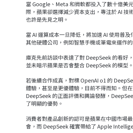
當 Google、Meta 和微軟都投入了數十億美
際，蘋果卻選擇減少資本支出，專注於 AI 技
也許是先見之明。
當 AI 運算成本一旦降低，將加速 AI 使用
其他硬體公司，例如智慧手機或筆電來運作的
庫克先前訪談中表達了對 DeepSeek 的
並未暗示蘋果是否會整合 DeepSeek 的模型
若後續合作成真，對標 OpenAI o1 的 DeepSee
體驗，甚至是更優體驗，目前不得而知。但在
DeepSeek 的正面評價和輿論發酵，Dee
了明顯的優勢。
消費者對產品創新的認可是蘋果在中國市場最在意
會，而 DeepSeek 確實帶給了 Apple Intell