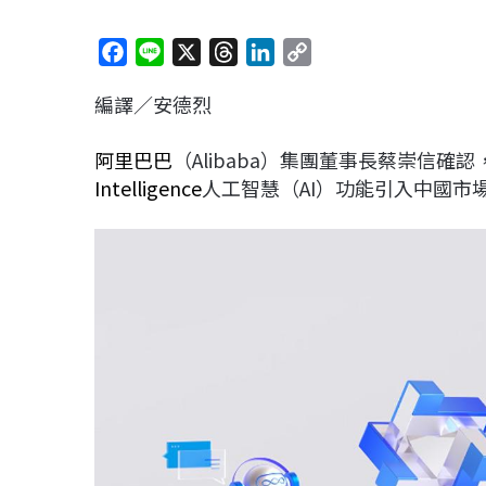
F
L
X
T
L
C
a
i
h
i
o
編譯／安德烈
c
n
r
n
p
e
e
e
k
y
阿里巴巴
（Alibaba）集團董事長蔡崇信確認
b
a
e
L
Intelligence
人工智慧（AI）功能引入中國市
o
d
d
i
o
s
I
n
k
n
k