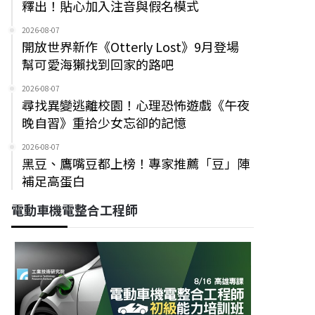
釋出！貼心加入注音與假名模式
2026-08-07
開放世界新作《Otterly Lost》9月登場
幫可愛海獺找到回家的路吧
2026-08-07
尋找異變逃離校園！心理恐怖遊戲《午夜
晚自習》重拾少女忘卻的記憶
2026-08-07
黑豆、鷹嘴豆都上榜！專家推薦「豆」陣
補足高蛋白
電動車機電整合工程師