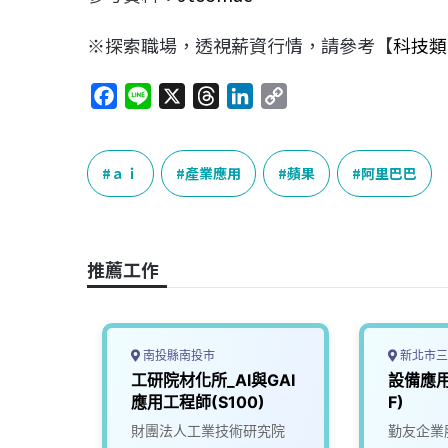
※探索職場，透視薪資行情，請參考【
科技類
F
L
X
T
L
C
a
i
h
i
o
c
n
r
n
p
e
e
e
k
y
ａｉ
產業應用
蘋果
阿里巴巴
b
a
e
L
o
d
d
i
o
s
I
n
推薦工作
k
n
k
南投縣南投市
新北市三
AI應
工研院材化所_AI與GAI
設備應用
T1)
應用工程師(S100)
F)
究院
財團法人工業技術研究院
勤友企業