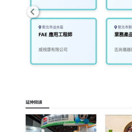
新北市淡水區
新北市新
爭艷
FAE 應用工程師
業務產
業博覽
師(應
限公司
威視康有限公司
志尚儀器
延伸閱讀