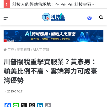
科技人的經驗傳承地！在 Pei Pei 科技專區，與學弟妹交流最硬核的技術
首頁
/
產業應用
/
AI人工智慧
川普關稅重擊資服業？黃彥男：
輸美比例不高、雲端算力可成臺
灣優勢
2025-04-17
F
L
X
T
L
C