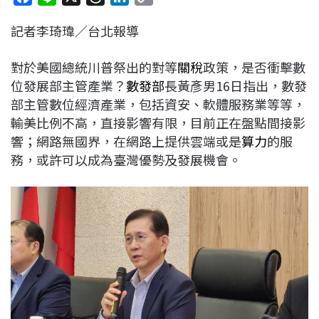
a
i
h
i
o
記者李琦瑋／台北報導
c
n
r
n
p
e
e
e
k
y
對於美國總統川普祭出的對等
關稅
政策，是否衝擊數
b
a
e
L
位發展部主管產業？
數發部
長黃彥男16日指出，數發
o
d
d
i
部主管數位經濟產業，包括資安、軟體服務業等等，
o
s
I
n
輸美比例不高，直接影響有限，目前正在盤點間接影
k
n
k
響；網路無國界，在網路上提供雲端或是
算力
的服
務，或許可以成為臺灣優勢及發展機會。