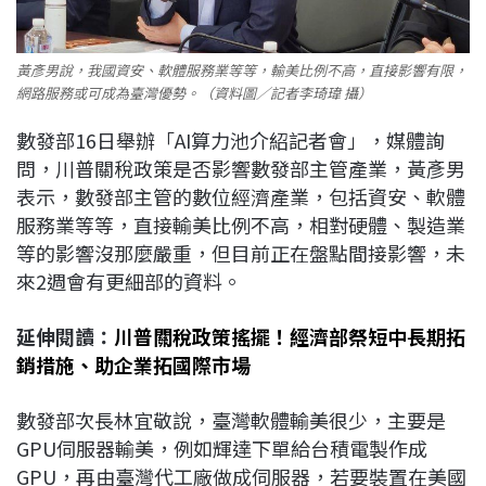
黃彥男說，我國資安、軟體服務業等等，輸美比例不高，直接影響有限，
網路服務或可成為臺灣優勢。（資料圖／記者李琦瑋 攝）
數發部16日舉辦「AI算力池介紹記者會」，媒體詢
問，川普關稅政策是否影響數發部主管產業，黃彥男
表示，數發部主管的數位經濟產業，包括資安、軟體
服務業等等，直接輸美比例不高，相對硬體、製造業
等的影響沒那麼嚴重，但目前正在盤點間接影響，未
來2週會有更細部的資料。
延伸閱讀：
川普關稅政策搖擺！經濟部祭短中長期拓
銷措施、助企業拓國際市場
數發部次長林宜敬說，臺灣軟體輸美很少，主要是
GPU伺服器輸美，例如輝達下單給台積電製作成
GPU，再由臺灣代工廠做成伺服器，若要裝置在美國