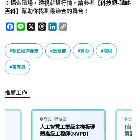
※探索職場，透視薪資行情，請參考【
科技類-職缺
百科
】幫助你找到最適合的舞台！
F
L
X
T
L
C
a
i
h
i
o
c
n
r
n
p
e
e
e
k
y
數位經濟產業
數發部
算力
關稅
b
a
e
L
o
d
d
i
黃彥男
o
s
I
n
k
n
k
推薦工作
新北市新店區
台北市
師
人工智慧工業級主機板硬
[台北
體高級工程師(NVPD)
慧監控