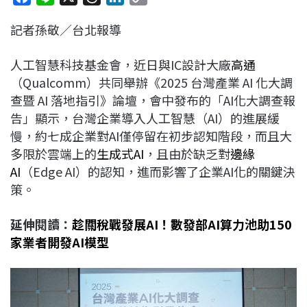
a
i
h
i
o
記者孫敬／台北報導
c
n
r
n
p
e
e
e
k
y
人工智慧科技基金會，近日與IC設計大廠
高通
b
a
e
L
（Qualcomm）共同舉辦《2025 台灣產業 AI 化大調
o
d
d
i
查暨 AI 落地指引》論壇，會中發布的「AI化大調查報
o
s
I
n
告」顯示，台灣企業導入人工智慧（AI）的進展緩
k
n
k
慢，約七成企業對AI僅停留在初步認知階段，而且大
多限於雲端上的
生成式AI
，且由於缺乏對
邊緣
AI
（Edge AI）的認知，進而影響了企業AI化的關鍵決
策。
延伸閱讀：
趁關稅戰發展AI！數發部AI算力池助150
家業者開發AI模型