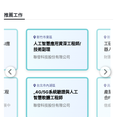
b
a
e
L
o
d
d
i
o
s
I
n
推薦工作
k
n
k
新竹市東區
新竹縣
AI應
人工智慧應用資深工程師/
工研院
技術副理
器人大腦
(A00
院
聯發科技股份有限公司
財團法
台北市內湖區
高雄市
發工程
_4G/5G系統驗證與人工
產業應
智慧軟體工程師
合FA
發展中
聯發科技股份有限公司
億威電