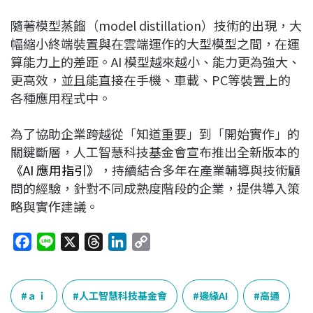
隨著模型蒸餾（model distillation）技術的出現，大
幅縮小終端裝置與在雲端運作的大型模型之間，在運
算能力上的差距。AI 模型越來越小、能力更為強大、
更高效，並且能直接在手機、車載、PC等裝置上的
各種應用程式中。
為了協助企業跨越從「知道重要」到「開始實作」的
關鍵斷層，人工智慧科技基金會宣布推出全新版本的
《AI 應用指引》
，持續結合多年在產業輔導與技術顧
問的經驗，針對不同成熟度階段的企業，提供導入策
略與實作建議。
F
L
X
T
L
C
a
i
h
i
o
c
n
r
n
p
e
e
e
k
y
ａｉ
人工智慧科技基金會
邊緣AI
高通