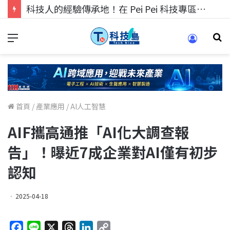
科技人的經驗傳承地！在 Pei Pei 科技專區，與學弟妹交流最硬核的技術
首頁
/
產業應用
/
AI人工智慧
AIF攜高通推「AI化大調查報
告」！曝近7成企業對AI僅有初步
認知
2025-04-18
F
L
X
T
L
C