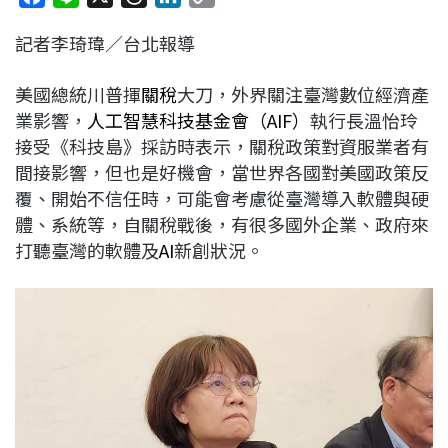
a
i
h
i
o
記者李琦瑋／台北報導
c
n
r
n
p
e
e
e
k
y
美國總統川普揮
關稅
大刀，外界關注臺灣數位經濟產
b
a
e
L
業影響，
人工智慧科技基金會（AIF）
執行長溫怡玲
o
d
d
i
接受《科技島》採訪時表示，關稅政策對資服業者有
o
s
I
n
間接影響，但也是好機會，當世界各國對美國政策反
k
n
k
覆、開始不信任時，可能會考慮從臺灣導入軟體與硬
體、系統等，自關稅戰後，有很多國外企業、政府來
打聽臺灣的軟體及
AI
新創狀況。