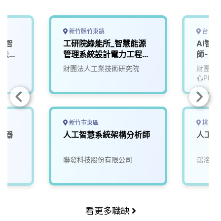
新竹縣竹東鎮
台中市
I智
工研院綠能所_智慧能源
AI智
算法工
管理系統設計電力工程師
師-U2
(U200)
院
財團法人工業技術研究院
財團法
心PMC
新竹市東區
桃園市
機器
人工智慧系統架構分析師
人工智
4)
院
聯發科技股份有限公司
鴻洺科
看更多職缺