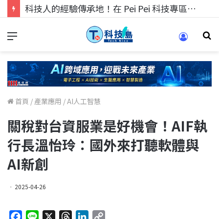
科技人找工作，就到TECH+ 科技專區!
首頁
/
產業應用
/
AI人工智慧
關稅對台資服業是好機會！AIF執
行長溫怡玲：國外來打聽軟體與
AI新創
2025-04-26
F
L
X
T
L
C