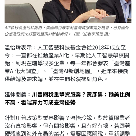
AIF執行長溫怡玲認為，美國關稅政策對臺灣資服業是好機會，已有國外
企業及政府來打聽軟體與AI新創情況。（圖／記者李琦瑋 攝）
溫怡玲表示，人工智慧科技基金會從2018年成立至
今，一直都在推動產業AI化，早期從人工智慧學校開
始，到現在輔導很多企業，每一年都會發表「臺灣產
業AI化大調查」、「臺灣AI新創地圖」，近年來接觸
供給端及需求端，並在中間扮演樞紐角色。
延伸閱讀：
川普關稅重擊資服業？黃彥男：輸美比例
不高、雲端算力可成臺灣優勢
針對川普政策對業界影響？溫怡玲說，對於資服業者
沒有直接影響，但有間接影響，且有好有壞，若跟著
硬體廠到海外布局的業者，需要因應關稅，重新調整