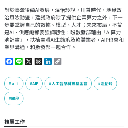
對於臺灣後續AI發展，溫怡玲說，川普時代，地緣政
治風險動盪，建議政府除了提供企業算力之外，下一
步要掌握自己的數據、模型、人才；未來布局，不論
是AI、供應鏈都要強調韌性，盼數發部藉由「AI算力
池計畫」，扶植臺灣AI生態系及軟體業者，AIF也會和
業界溝通，和數發部一起合作。
F
L
X
T
L
C
a
i
h
i
o
c
n
r
n
p
e
e
e
k
y
ａｉ
AIF
人工智慧科技基金會
溫怡玲
b
a
e
L
o
d
d
i
關稅
o
s
I
n
k
n
k
推薦工作