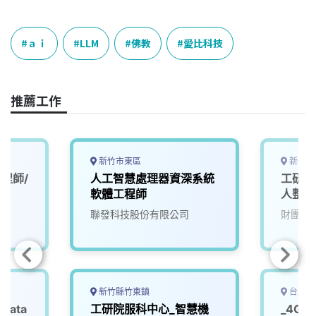
a
i
h
i
o
c
n
r
n
p
e
e
e
k
y
ａｉ
LLM
佛教
愛比科技
b
a
e
L
o
d
d
i
o
s
I
n
推薦工作
k
n
k
新竹市東區
新竹縣
程師/
人工智慧處理器資深系統
工研院
軟體工程師
人整合
聯發科技股份有限公司
財團法
新竹縣竹東鎮
台北市
Data
工研院服科中心_智慧機
_4G