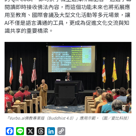
閱讀即時接收佛法內容，而這個功能未來也將拓展應
用至教育、國際會議及大型文化活動等多元場景，讓
AI不僅是語言溝通的工具，更成為促進文化交流與知
識共享的重要橋梁。
「Vurbo.ai佛教專業版（Buddhist 4.0）」應用示範。（圖／愛比科技）
F
L
X
T
L
C