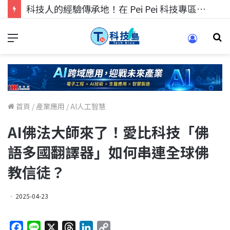
科技人的經驗傳承地！在 Pei Pei 科技專區，與學弟妹交流最硬核的技術
首頁
/
產業應用
/
AI人工智慧
AI佛法大師來了！愛比科技「佛
語多國翻譯器」如何串連全球佛
教信徒？
2025-04-23
F
L
X
T
L
C