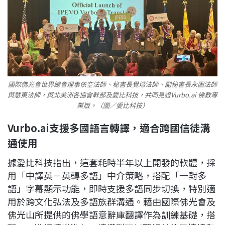
國際佛光會世界總會理事依空法師、秘書長覺培法師、副秘書長永固法師
與慧東法師，與北美洲各協會幹部及愛比科技，共同見證Vurbo.ai 佛教專
業版。（圖／愛比科技）
Vurbo.ai支援多國語言轉譯，適合跨國信徒溝
通使用
據愛比科技指出，這套耗時半年以上開發的軟體，採
用「中譯英－英轉多語」中介策略，搭配「一對多
語」字幕顯示功能，即時支援多語同步切換，特別適
用於跨文化弘法及多語族群溝通。藉由國際佛光會及
佛光山所提供的佛學語意辭庫翻譯作為訓練基礎，搭