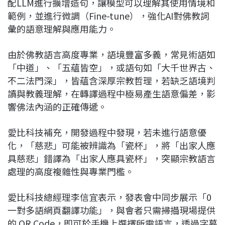
配LLM進行擴增造句，讓模型可以理解其使用情境和
範例，並進行微調（Fine-tune），強化AI對佛教詞
彙的語意理解與應用能力。
由於佛教語言高度專業，語境豐富多義，常見術語如
「中道」、「五蘊皆空」，或語句如「大千世界古、
不二法門深」，皆蘊含深厚宗教哲理，若缺乏語境判
讀與教義理解，在轉譯過程中極易產生語意偏差，影
響佛法內涵的正確傳遞。
愛比科技補充，開發過程中發現，若未進行語意優
化，「慈悲」可能被辨識為「瓷杯」，將「出家人應
具慈悲」錯譯為「出家人應具瓷杯」，突顯宗教語言
處理的高度複雜性與專業門檻。
愛比科技總經理李信宜表示，發表會中同步展示「0
一對多語網頁翻譯功能」，與會者只需掃描現場提供
的 QR Code，即可於手機上選擇所需語言，透過字幕