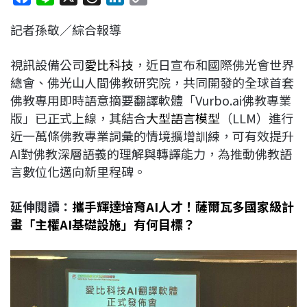
a
i
h
i
o
記者孫敬／綜合報導
c
n
r
n
p
e
e
e
k
y
視訊設備公司
愛比科技
，近日宣布和國際佛光會世界
b
a
e
L
總會、佛光山人間佛教研究院，共同開發的全球首套
o
d
d
i
佛教專用即時語意摘要翻譯軟體「Vurbo.ai佛教專業
o
s
I
n
版」已正式上線，其結合
大型語言模型
（LLM）進行
k
n
k
近一萬條佛教專業詞彙的情境擴增訓練，可有效提升
AI對佛教深層語義的理解與轉譯能力，為推動佛教語
言數位化邁向新里程碑。
延伸閱讀：
攜手輝達培育AI人才！薩爾瓦多國家級計
畫「主權AI基礎設施」有何目標？