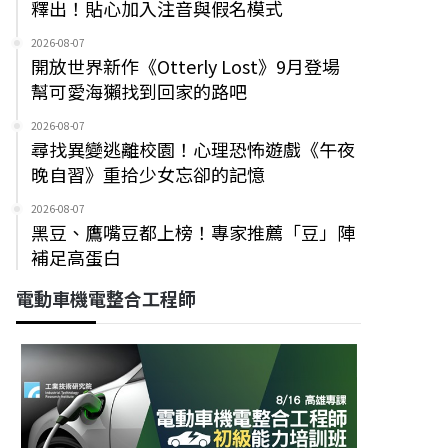
釋出！貼心加入注音與假名模式
2026-08-07
開放世界新作《Otterly Lost》9月登場
幫可愛海獺找到回家的路吧
2026-08-07
尋找異變逃離校園！心理恐怖遊戲《午夜
晚自習》重拾少女忘卻的記憶
2026-08-07
黑豆、鷹嘴豆都上榜！專家推薦「豆」陣
補足高蛋白
電動車機電整合工程師