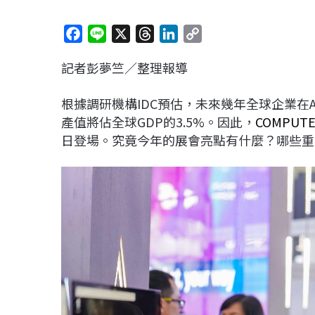
F
L
X
T
L
C
a
i
h
i
o
記者彭夢竺／整理報導
c
n
r
n
p
e
e
e
k
y
根據調研機構IDC預估，未來幾年全球企業在AI
b
a
e
L
產值將佔全球GDP的3.5%。因此，
COMPUTE
o
d
d
i
日登場。究竟今年的展會亮點有什麼？哪些重
o
s
I
n
k
n
k