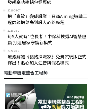
發超高功率鋁包銅導線
2026-08-07
把「喜歡」變成職業！日商Aiming遊戲工
程師親揭菜鳥到職人心路歷程
2026-08-07
每5人就有1位長者！中保科技秀AI智慧照
顧 打造居家守護新模式
2026-08-07
療癒解謎《豬豬探險家》免費試玩版正式
釋出！貼心加入注音與假名模式
電動車機電整合工程師