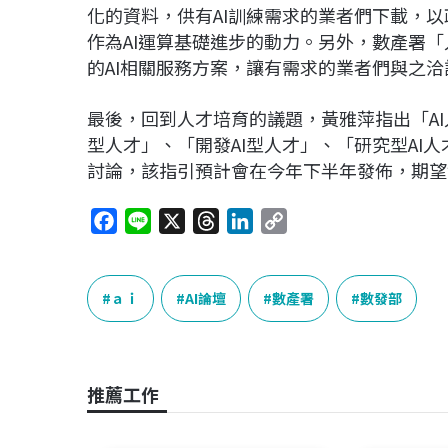
化的資料，供有AI訓練需求的業者們下載，
作為AI運算基礎進步的動力。另外，數產署
的AI相關服務方案，讓有需求的業者們與之洽
最後，回到人才培育的議題，黃雅萍指出「AI
型人才」、「開發AI型人才」、「研究型AI
討論，該指引預計會在今年下半年發佈，期望
F
L
X
T
L
C
a
i
h
i
o
c
n
r
n
p
e
e
e
k
y
ａｉ
AI論壇
數產署
數發部
b
a
e
L
o
d
d
i
o
s
I
n
推薦工作
k
n
k