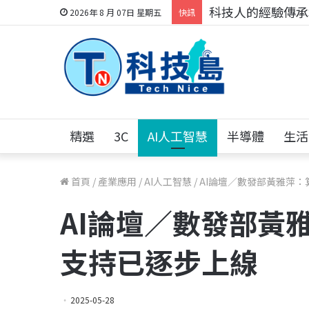
科技人的經驗傳承地
2026年 8 月 07日 星期五
快訊
精選
3C
AI人工智慧
半導體
生活
首頁
/
產業應用
/
AI人工智慧
/
AI論壇／數發部黃雅萍
AI論壇／數發部黃
支持已逐步上線
2025-05-28