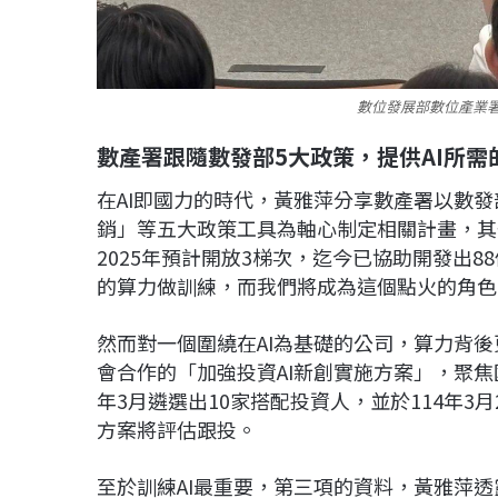
數位發展部數位產業
數產署跟隨數發部5大政策，提供AI所
在AI即國力的時代，黃雅萍分享數產署以數
銷」等五大政策工具為軸心制定相關計畫，其一
2025年預計開放3梯次，迄今已協助開發出8
的算力做訓練，而我們將成為這個點火的角色
然而對一個圍繞在AI為基礎的公司，算力背
會合作的「加強投資AI新創實施方案」，聚焦
年3月遴選出10家搭配投資人，並於114年
方案將評估跟投。
至於訓練AI最重要，第三項的資料，黃雅萍