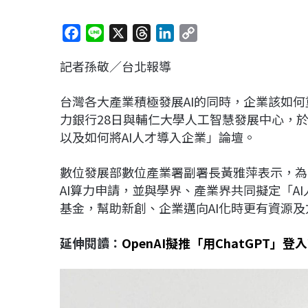
F
L
X
T
L
C
a
i
h
i
o
記者孫敬／台北報導
c
n
r
n
p
e
e
e
k
y
台灣各大產業積極發展AI的同時，企業該如何
b
a
e
L
力銀行28日與輔仁大學人工智慧發展中心，
o
d
d
i
以及如何將AI人才導入企業」論壇。
o
s
I
n
k
n
k
數位發展部數位產業署副署長黃雅萍表示，為呼
AI算力申請，
並與學界、產業界共同擬定「AI
基金，幫助新創、企業邁向AI化時更有資源
延伸閱讀：
OpenAI擬推「用ChatGPT