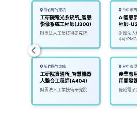
新竹縣竹東鎮
台中市西
慧運算
工研院電光系統所_智慧
AI智慧
02)
影像系統工程師(J300)
程師-U2
究院
財團法人工業技術研究院
財團法人
中心PMC
新竹縣竹東鎮
台中市潭
構分析
工研院資通所_智慧機器
產業應
人整合工程師(A404)
用開發
司
財團法人工業技術研究院
億威電子