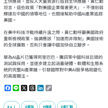
土供應商，並投入大量資源打造自主供應鏈，黃仁勳
坦言，這些政策「對美國企業傷害更大」，不僅削弱
輝達在中國的領導地位，也間接幫助中國AI產業追趕
美國。
在美中科技冷戰持續升溫之際，黃仁勳呼籲美國政府
重新檢視政策，強調應該「加速而非限制」美國技術
的全球擴散，否則只會讓中國加快自立腳步。
華為AI晶片已獲得阿里巴巴、騰訊等中國科技巨頭的
測試與採用，並逐步建立起涵蓋硬體、軟體和生態系
統的完整AI產業鏈，引發國際對中美AI競爭格局變化
的高度關注。
F
L
X
T
L
C
a
i
h
i
o
c
n
r
n
p
e
e
e
k
y
ａｉ
華為
輝達
黃仁勳