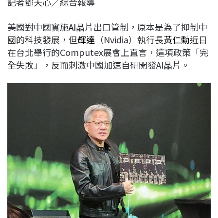
記者鄧天心／綜合報導
c
n
r
n
p
e
e
e
k
y
美國對中國實施
AI
晶片出口管制，原本是為了抑制中
b
a
e
L
國的科技發展，但
輝達
（Nvidia）執行長
黃仁勳
近日
o
d
d
i
在台北舉行的Computex展會上直言，這項政策「完
o
s
I
n
全失敗」，反而刺激中國加速自研開發AI晶片。
k
n
k