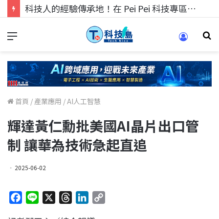
科技人的經驗傳承地！在 Pei Pei 科技專區，與學弟妹交流最硬核的技術
首頁
/
產業應用
/
AI人工智慧
輝達黃仁勳批美國AI晶片出口管
制 讓華為技術急起直追
2025-06-02
F
L
X
T
L
C
a
i
h
i
o