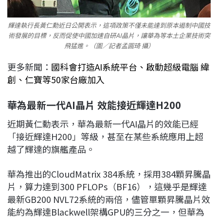
輝達執行長黃仁勳近日公開表示，這項政策不僅未能達到原本遏制中國技
術發展的目標，反而促使中國加速自研AI晶片，讓華為等本土企業技術突
飛猛進。（圖／記者孟圓琦 攝）
更多新聞：
國科會打造AI系統平台、啟動超級電腦 緯
創、仁寶等50家台廠加入
華為最新一代AI晶片 效能接近輝達H200
近期黃仁勳表示，華為最新一代AI晶片的效能已經
「接近輝達H200」等級，甚至在某些系統應用上超
越了輝達的旗艦產品。
華為推出的CloudMatrix 384系統，採用384顆昇騰晶
片，算力達到300 PFLOPs（BF16），這幾乎是輝達
最新GB200 NVL72系統的兩倍，儘管單顆昇騰晶片效
能約為輝達Blackwell架構GPU的三分之一，但華為