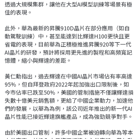
透過大規模集群，讓他在大型AI模型訓練等場景有極
佳的表現。
此外，華為最新的昇騰910D晶片在部分應用（如自
動駕駛訓練）中，甚至能達到比輝達H100更快且更
省電的表現，目前華為正積極推進昇騰920等下一代
AI晶片的研發，預計將採用更先進的製程和高頻寬記
憶體，縮小與輝達的差距。
黃仁勳指出，過去輝達在中國AI晶片市場佔有率高達
95%，但自拜登政府2022年起加強出口限制後，如
今市佔率已跌至50%，美國的管制措施不僅讓輝達損
失數十億美元銷售額，更給了中國企業動力，加速他
們的發展，以華為為例，該公司近年推出的新一代AI
晶片性能已接近輝達旗艦產品，成為強勁競爭對手。
由於美國出口管制，許多中國企業被迫轉向華為等本