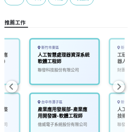
b
a
e
L
o
d
d
i
o
s
I
n
推薦工作
k
n
k
新竹市東區
新竹縣
I應
人工智慧處理器資深系統
工研院
1)
軟體工程師
器人大腦
(A00
院
聯發科技股份有限公司
財團法
台中市潭子區
新竹市
電整
產業應用發展部-產業應
人工智
用開發課-軟體工程師
技術副
公司
億威電子系統股份有限公司
聯發科