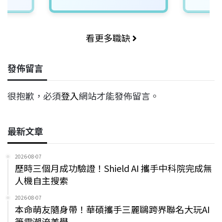
看更多職缺
發佈留言
很抱歉，必須
登入
網站才能發佈留言。
最新文章
2026-08-07
歷時三個月成功驗證！Shield AI 攜手中科院完成無
人機自主搜索
2026-08-07
本命萌友隨身帶！華碩攜手三麗鷗跨界聯名大玩AI
筆電潮流美學