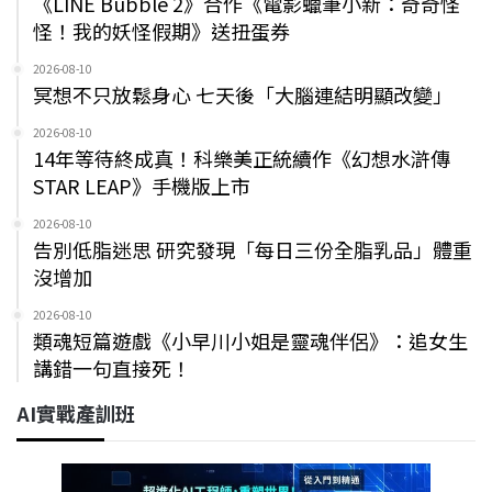
《LINE Bubble 2》合作《電影蠟筆小新：奇奇怪
怪！我的妖怪假期》送扭蛋券
2026-08-10
冥想不只放鬆身心 七天後「大腦連結明顯改變」
2026-08-10
14年等待終成真！科樂美正統續作《幻想水滸傳
STAR LEAP》手機版上市
2026-08-10
告別低脂迷思 研究發現「每日三份全脂乳品」體重
沒增加
2026-08-10
類魂短篇遊戲《小早川小姐是靈魂伴侶》：追女生
講錯一句直接死！
AI實戰產訓班