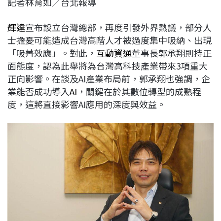
記者林育如／台北報導
c
n
r
n
p
e
e
e
k
y
輝達
宣布設立台灣總部，再度引發外界熱議，部分人
b
a
e
L
士擔憂可能造成台灣高階人才被過度集中吸納、出現
o
d
d
i
「吸菁效應」。對此，
互動資通
董事長郭承翔則持正
o
s
I
n
面態度，認為此舉將為台灣高科技產業帶來3項重大
k
n
k
正向影響。在談及AI產業布局前，郭承翔也強調，企
業能否成功導入
AI
，關鍵在於其數位轉型的成熟程
度，這將直接影響AI應用的深度與效益。