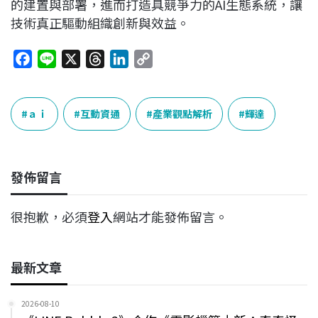
的建置與部署，進而打造具競爭力的AI生態系統，讓
技術真正驅動組織創新與效益。
F
L
X
T
L
C
a
i
h
i
o
c
n
r
n
p
e
e
e
k
y
ａｉ
互動資通
產業觀點解析
輝達
b
a
e
L
o
d
d
i
o
s
I
n
發佈留言
k
n
k
很抱歉，必須
登入
網站才能發佈留言。
最新文章
2026-08-10