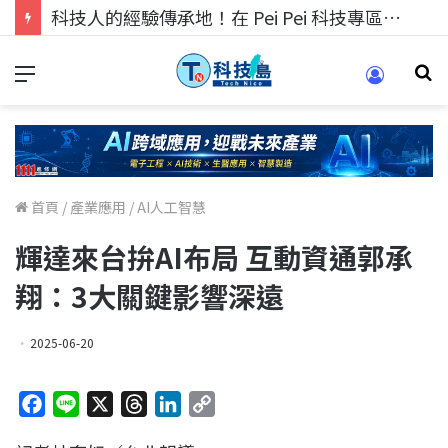
科技人的經驗傳承地！在 Pei Pei 科技專區，與學弟妹交流最硬核的技術
首頁
/
產業應用
/
AI人工智慧
輝達來台拚AI布局 互動資通郭承
翔：3大關鍵影響深遠
2025-06-20
F
L
X
T
L
C
a
i
h
i
o