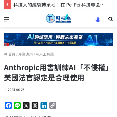
科技人找工作，就到TECH+ 科技專區!
首頁
/
產業應用
/
AI人工智慧
Anthropic用書訓練AI「不侵權」
美國法官認定是合理使用
2025-06-25
F
L
X
T
L
C
a
i
h
i
o