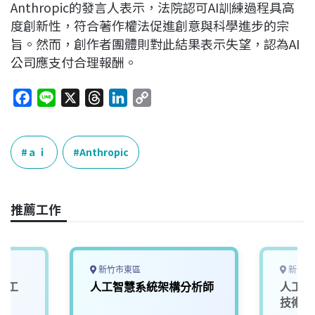
Anthropic的發言人表示，法院認可AI訓練過程具高
度創新性，符合著作權法促進創意與科學進步的宗
旨。然而，創作者團體則對此結果表示失望，認為AI
公司應支付合理報酬。
F
L
X
T
L
C
a
i
h
i
o
c
n
r
n
p
e
e
e
k
y
ａｉ
Anthropic
b
a
e
L
o
d
d
i
o
s
I
n
推薦工作
k
n
k
新竹市東區
新竹市
體工
人工智慧系統架構分析師
人工智
技術副