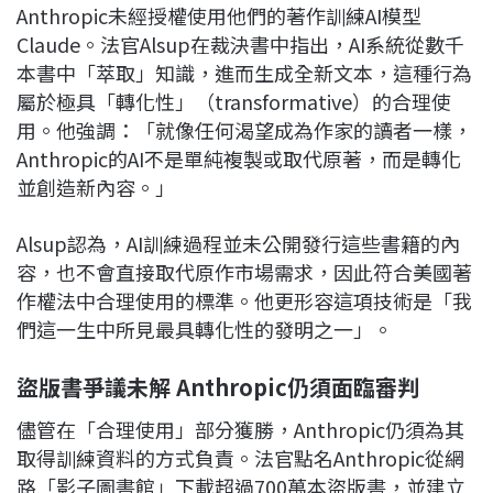
Anthropic未經授權使用他們的著作訓練AI模型
Claude。法官Alsup在裁決書中指出，AI系統從數千
本書中「萃取」知識，進而生成全新文本，這種行為
屬於極具「轉化性」（transformative）的合理使
用。他強調：「就像任何渴望成為作家的讀者一樣，
Anthropic的AI不是單純複製或取代原著，而是轉化
並創造新內容。」
Alsup認為，AI訓練過程並未公開發行這些書籍的內
容，也不會直接取代原作市場需求，因此符合美國著
作權法中合理使用的標準。他更形容這項技術是「我
們這一生中所見最具轉化性的發明之一」。
盜版書爭議未解 Anthropic仍須面臨審判
儘管在「合理使用」部分獲勝，Anthropic仍須為其
取得訓練資料的方式負責。法官點名Anthropic從網
路「影子圖書館」下載超過700萬本盜版書，並建立