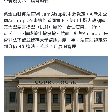
記者鄧天心／綜合報導
c
n
r
n
p
e
e
e
k
y
舊金山聯邦法官William Alsup於本週裁定，AI新創公
b
a
e
L
司Anthropic在未獲作者同意下，使用出版書籍訓練
o
d
d
i
其大型語言模型（LLM）屬於「合理使用」（fair
o
s
I
n
use），不構成著作權侵權。然而，針對Anthropic是
k
n
k
否非法下載並儲存大量盜版書籍一事，法官則認定這
部分仍可能違法，將於12月展開審理。