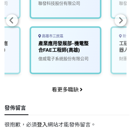
公司
聯發科技股份有限公司
聯發科
高雄市三民區
新竹縣
I應
產業應用發展部-機電整
工研院
1)
合FAE工程師(高雄)
器人大腦
(A00
院
億威電子系統股份有限公司
財團法
看更多職缺
發佈留言
很抱歉，必須
登入
網站才能發佈留言。