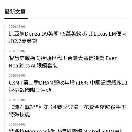
最新文章
2026-08-06
比亞迪Denza D9英國7.5萬英鎊起 比Lexus LM便宜
逾2.2萬英鎊
2026-08-06
智慧穿戴邁向抬頭世代！台灣大電信獨賣 Even
Realities AI 眼鏡套裝
2026-08-06
CXMT第二季DRAM營收年增716% 中國記憶體廠加
速挑戰國際三巨頭
2026-08-06
《爐石戰記®》第 14 賽季登場！花費金幣解鎖手下
特殊技能
2026-08-06
特斯拉Megapack助攻德州電網 Ørsted 500MWh