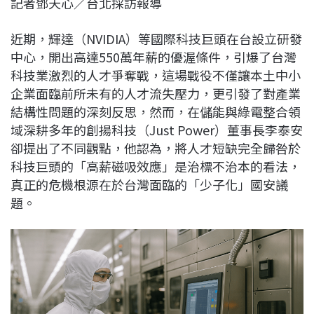
記者鄧天心／台北採訪報導
c
n
r
n
p
e
e
e
k
y
近期，輝達（NVIDIA）等國際科技巨頭在台設立研發
b
a
e
L
中心，開出高達550萬年薪的優渥條件，引爆了台灣
o
d
d
i
科技業激烈的人才爭奪戰，這場戰役不僅讓本土中小
o
s
I
n
企業面臨前所未有的人才流失壓力，更引發了對產業
k
n
k
結構性問題的深刻反思，然而，在儲能與綠電整合領
域深耕多年的創揚科技（Just Power）董事長李泰安
卻提出了不同觀點，他認為，將人才短缺完全歸咎於
科技巨頭的「高薪磁吸效應」是治標不治本的看法，
真正的危機根源在於台灣面臨的「少子化」國安議
題。