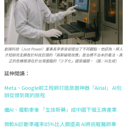
創揚科技（Just Power）董事長李泰安卻提出了不同觀點，他認為，將人
才短缺完全歸咎於科技巨頭的「高薪磁吸效應」是治標不治本的看法，真
正的危機根源在於台灣面臨的「少子化」國安議題。（圖／AI生成）
延伸閱讀：
Meta、Google前工程師打造旅遊神器「Airial」 AI包
辦從頭到尾的旅程
繼AI、電動車後 「生技新藥」成中國下個王牌產業
微軟AI診斷準確率85%比人類還高 AI將挑戰醫師專