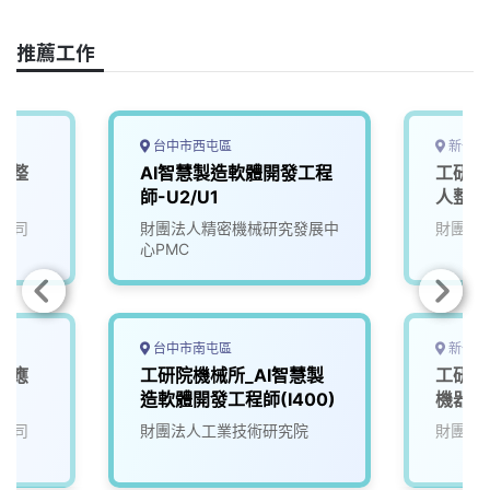
o
d
d
i
o
s
I
n
推薦工作
k
n
k
台中市西屯區
新竹縣
電整
AI智慧製造軟體開發工程
工研院
師-U2/U1
人整合
公司
財團法人精密機械研究發展中
財團法
心PMC
台中市南屯區
新竹縣
業應
工研院機械所_AI智慧製
工研院
師
造軟體開發工程師(I400)
機器人
公司
財團法人工業技術研究院
財團法