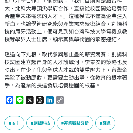
動「產學合作」，他透露：「我們目前就是跟台科
大、北科大等頂尖學府合作，直接從校園開始培養符
合產業未來需求的人才。」這種模式不僅為企業注入
新血，也讓學術研究能與產業需求緊密結合，創揚科
技的尾牙活動上，便可見到如台灣科技大學電機系教
授等學界人士出席，顯示其與學術圈的緊密連結。
透過向下扎根，取代參與無止盡的薪資競賽，創揚科
技試圖建立起自身的人才護城河，李泰安的策略也反
映出，在少子化與全球人才戰的雙重壓力下，台灣企
業除了被動應對，更需要主動出擊，從教育的根本著
手，為產業的長遠發展培養穩固的根基。
F
L
X
T
L
C
a
i
h
i
o
c
n
r
n
p
e
e
e
k
y
ａｉ
創揚科技
產業觀點分析
輝達
b
a
e
L