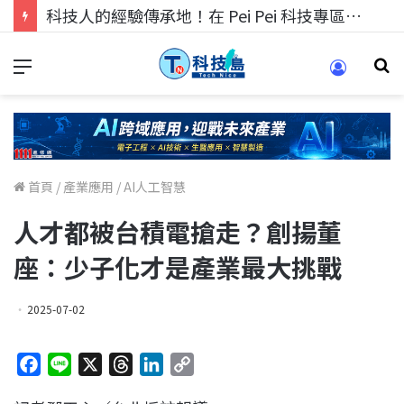
科技人的經驗傳承地！在 Pei Pei 科技專區，與學弟妹交流最硬核的技術
首頁
/
產業應用
/
AI人工智慧
人才都被台積電搶走？創揚董
座：少子化才是產業最大挑戰
2025-07-02
F
L
X
T
L
C
a
i
h
i
o