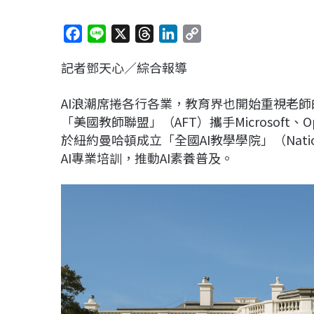
F
L
X
T
L
C
a
i
h
i
o
記者鄧天心／綜合報導
c
n
r
n
p
e
e
e
k
y
AI浪潮席捲各行各業，教育界也開始重視老師
b
a
e
L
「美國教師聯盟」（AFT）攜手Microsoft、Op
o
d
d
i
於紐約曼哈頓成立「全國AI教學學院」（National A
o
s
I
n
AI專業培訓，推動AI素養普及。
k
n
k