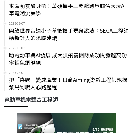
本命萌友隨身帶！華碩攜手三麗鷗跨界聯名大玩AI
筆電潮流美學
2026-08-07
開放世界音速小子幕後推手現身說法：SEGA工程師
給新鮮人的求職建議
2026-08-07
助電動車與AI發展 成大洪飛義團隊成功開發超高功
率鋁包銅導線
2026-08-07
把「喜歡」變成職業！日商Aiming遊戲工程師親揭
菜鳥到職人心路歷程
電動車機電整合工程師