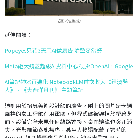
（圖／AI生成）
延伸閱讀：
Popeyes只花3天用AI做廣告 嗆聲麥當勞
Meta砸大錢蓋超級AI資料中心 硬拚OpenAI、Google
AI筆記神器再進化 NotebookLM首次收入《經濟學
人》、《大西洋月刊》 主題筆記
這則用於招募美術設計師的廣告，附上的圖片是卡通
風格的女工程師在用電腦，但程式碼被誤植於螢幕背
面、設備完全未見任何線路連接、桌面邊緣也突兀消
失，光影細節紊亂無序，甚至人物還配戴了過時的
Apple有線耳機圖像品質粗糙、缺乏專業把關。