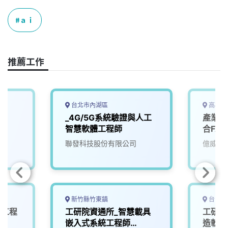
c
n
r
n
p
e
e
e
k
y
ａｉ
b
a
e
L
o
d
d
i
o
s
I
n
推薦工作
k
n
k
台北市內湖區
高雄市
_4G/5G系統驗證與人工
產業應
智慧軟體工程師
合FA
聯發科技股份有限公司
億威電
新竹縣竹東鎮
台中市
計工程
工研院資通所_智慧載具
工研院
嵌入式系統工程師
造軟體