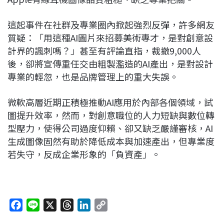
這起事件在社群及專業圈內掀起強烈反彈，許多網友
質疑：「用這種AI圖片來招募美術專才，是對創意設
計界的諷刺嗎？」甚至有評論直指，裁撤9,000人
後，卻將宣傳重任交由粗製濫造的AI產出，是對設計
專業的輕忽，也是品牌管理上的重大失誤。
微軟高層近期正積極推動AI應用於內部各個領域，試
圖提升效率，然而，對創意職位的人力短缺與數位轉
型壓力，使得公司過度仰賴、卻又缺乏嚴謹審核，AI
生成圖像固然有助於降低成本與加速產出，但專業度
若失守，反成企業形象的「負資產」。
F
L
X
T
L
C
a
i
h
i
o