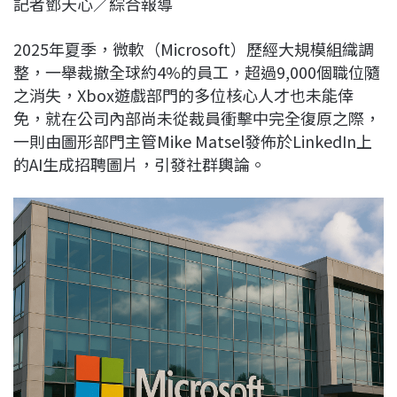
記者鄧天心／綜合報導
c
n
r
n
p
e
e
e
k
y
2025年夏季，微軟（Microsoft）歷經大規模組織調
b
a
e
L
整，一舉裁撤全球約4%的員工，超過9,000個職位隨
o
d
d
i
之消失，Xbox遊戲部門的多位核心人才也未能倖
o
s
I
n
免，就在公司內部尚未從裁員衝擊中完全復原之際，
k
n
k
一則由圖形部門主管Mike Matsel發佈於LinkedIn上
的AI生成招聘圖片，引發社群輿論。