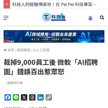
科技人找工作，就到TECH+ 科技專區!
首頁
/
產業應用
/
AI人工智慧
裁掉9,000員工後 微軟「AI招聘
圖」錯誤百出惹眾怒
2025-07-16
F
L
X
T
L
C
a
i
h
i
o