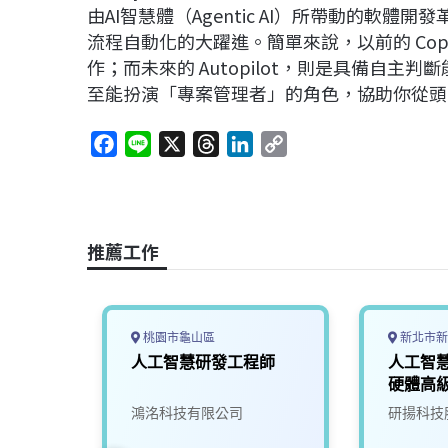
由AI智慧體（Agentic AI）所帶動的軟
流程自動化的大躍進。簡單來說，以前的 Cop
作；而未來的 Autopilot，則是具備自
至能扮演「專案管理者」的角色，協助你從頭
F
L
X
T
L
C
a
i
h
i
o
c
n
r
n
p
e
e
e
k
y
b
a
e
L
推薦工作
o
d
d
i
o
s
I
n
k
n
k
桃園市龜山區
新北市新
開發工
人工智慧研發工程師
人工智
硬體高
(NVPD)
究發展
鴻洺科技有限公司
研揚科技