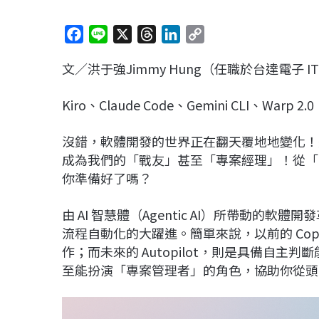
F
L
X
T
L
C
a
i
h
i
o
文／洪于強Jimmy Hung（任職於台達電子 I
c
n
r
n
p
e
e
e
k
y
Kiro
、
Claude Code
、
Gemini CLI
、
Warp 2.0
b
a
e
L
o
d
d
i
沒錯，軟體開發的世界正在翻天覆地地變化！過
o
s
I
n
成為我們的「戰友」甚至「專案經理」！從「Copi
k
n
k
你準備好了嗎？
由 AI 智慧體（Agentic AI）所帶動
流程自動化的大躍進。簡單來說，以前的 Cop
作；而未來的 Autopilot，則是具備自
至能扮演「專案管理者」的角色，協助你從頭