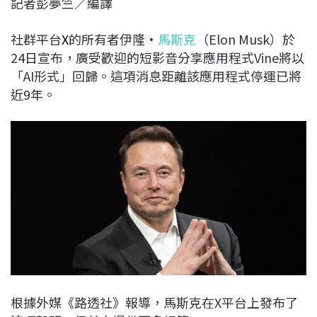
記者彭夢竺／編譯
c
n
r
n
p
e
e
e
k
y
社群平台
X
的所有者伊隆·
馬斯克
（Elon Musk）於
b
a
e
L
24日宣布，廣受歡迎的短影音分享應用程式Vine將以
o
d
d
i
「AI形式」回歸。這項消息距離該應用程式停運已將
o
s
I
n
近9年。
k
n
k
根據外媒《路透社》報導，馬斯克在X平台上發布了