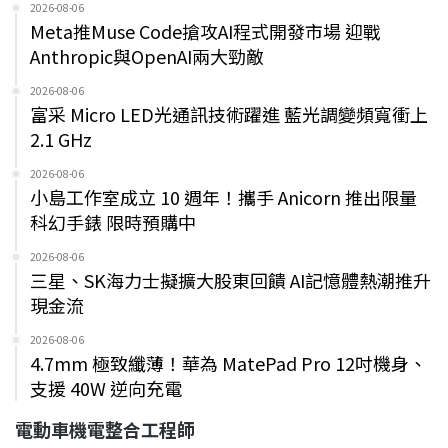
2026-08-06
Meta推Muse Code搶攻AI程式開發市場 迎戰
Anthropic與OpenAI兩大勁敵
2026-08-06
富采 Micro LED光通訊技術躍進 藍光調變頻寬衝上
2.1 GHz
2026-08-06
小島工作室成立 10 週年！攜手 Anicorn 推出限量
科幻手錶 限時預購中
2026-08-06
三星、SK海力士擬擴大股東回饋 AI記憶體熱潮推升
現金流
2026-08-06
4.7mm 極致纖薄！華為 MatePad Pro 12吋機身、
支援 40W 逆向充電
電動車機電整合工程師