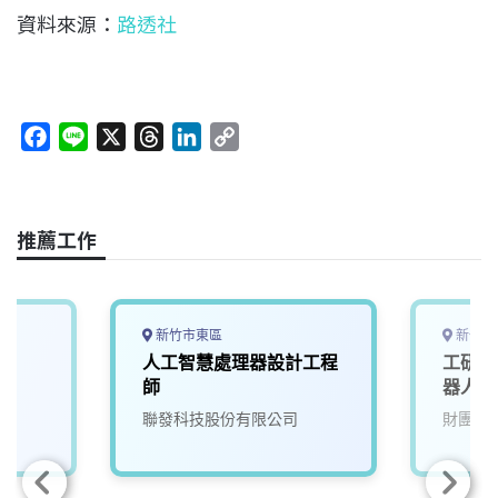
資料來源：
路透社
F
L
X
T
L
C
a
i
h
i
o
c
n
r
n
p
e
e
e
k
y
推薦工作
b
a
e
L
o
d
d
i
o
s
I
n
k
n
k
新竹市東區
新竹縣
人工智慧處理器設計工程
工研院
師
器人大腦
(A00
聯發科技股份有限公司
財團法