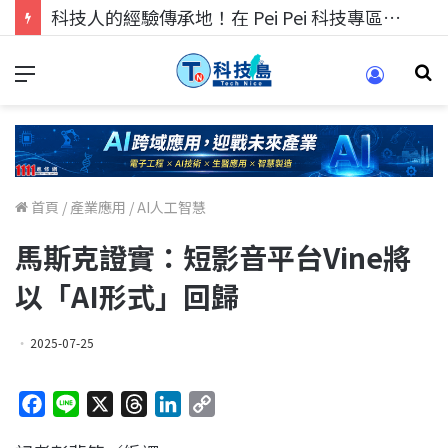
科技人的經驗傳承地！在 Pei Pei 科技專區，與學弟妹交流最硬核的技術
首頁
/
產業應用
/
AI人工智慧
馬斯克證實：短影音平台Vine將
以「AI形式」回歸
2025-07-25
F
L
X
T
L
C
a
i
h
i
o