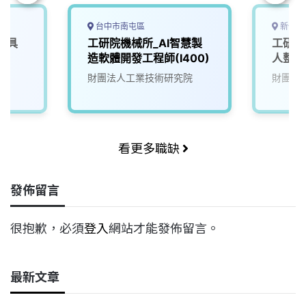
台中市南屯區
新竹縣
載具
工研院機械所_AI智慧製
工研院
造軟體開發工程師(I400)
人整合
院
財團法人工業技術研究院
財團法
看更多職缺
發佈留言
很抱歉，必須
登入
網站才能發佈留言。
最新文章