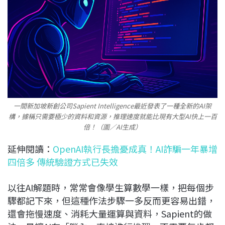
一間新加坡新創公司Sapient Intelligence最近發表了一種全新的AI架
構，據稱只需要極少的資料和資源，推理速度就能比現有大型AI快上一百
倍！（圖／AI生成）
延伸閱讀：
OpenAI執行長擔憂成真！AI詐騙一年暴增
四倍多 傳統驗證方式已失效
以往AI解題時，常常會像學生算數學一樣，把每個步
驟都記下來，但這種作法步驟一多反而更容易出錯，
還會拖慢速度、消耗大量運算與資料，Sapient的做