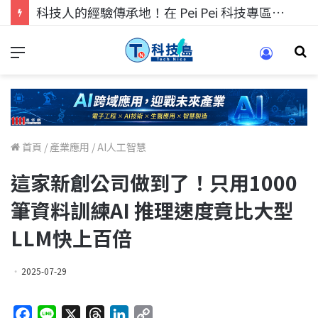
科技人找工作，就到TECH+ 科技專區!
首頁
/
產業應用
/
AI人工智慧
這家新創公司做到了！只用1000
筆資料訓練AI 推理速度竟比大型
LLM快上百倍
2025-07-29
F
L
X
T
L
C