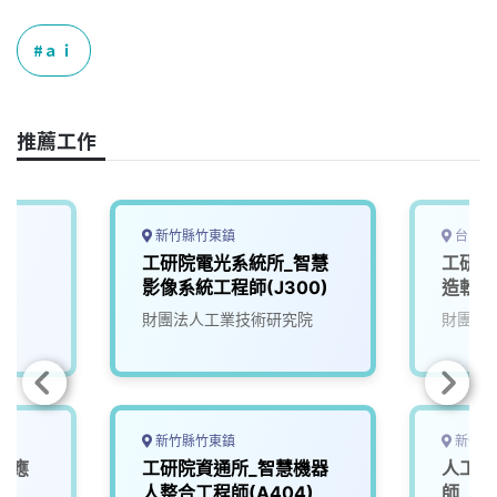
c
n
r
n
p
e
e
e
k
y
ａｉ
b
a
e
L
o
d
d
i
o
s
I
n
推薦工作
k
n
k
新竹縣竹東鎮
台中市
工研院電光系統所_智慧
工研院
影像系統工程師(J300)
造軟體
財團法人工業技術研究院
財團法
新竹縣竹東鎮
新竹市
業應
工研院資通所_智慧機器
人工智
師
人整合工程師(A404)
師