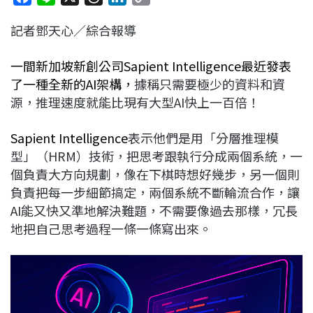
a
i
h
i
o
記者鄧天心／綜合報導
c
n
r
n
p
e
e
e
k
y
一間新加坡新創公司Sapient Intelligence最近發表
b
a
e
L
了一種全新的AI架構，
據稱只需要極少的資料和資
o
d
d
i
源，推理速度就能比現有大型AI快上一百倍！
o
s
I
n
k
n
k
Sapient Intelligence
表示他們是用「分層推理模
型」（HRM）技術，把思考跟執行分成兩個系統，一
個負責大方向規劃，像在下棋時想好幾步，另一個則
負責把每一步細節搞定，兩個系統不斷輪流合作，讓
AI能又快又準地解決難題，不需要像過去那樣，冗長
地把自己思考過程一條一條寫出來。