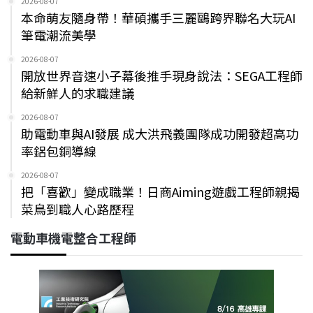
2026-08-07
本命萌友隨身帶！華碩攜手三麗鷗跨界聯名大玩AI
筆電潮流美學
2026-08-07
開放世界音速小子幕後推手現身說法：SEGA工程師
給新鮮人的求職建議
2026-08-07
助電動車與AI發展 成大洪飛義團隊成功開發超高功
率鋁包銅導線
2026-08-07
把「喜歡」變成職業！日商Aiming遊戲工程師親揭
菜鳥到職人心路歷程
電動車機電整合工程師