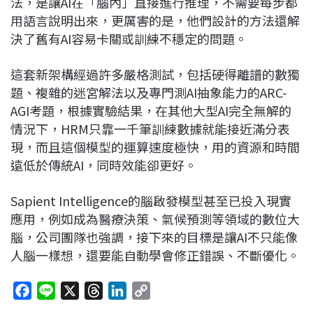
法，是讓AI在「腦內」直接進行推理，不需要每步都
用語言說明出來，更厲害的是，他們設計的方法還解
決了舊有AI容易卡關或訓練不穩定的問題。
這套新架構經過許多嚴格測試，包括硬得離譜的數獨
題、複雜的迷宮解法以及專門測AI抽象能力的ARC-
AGI考題，根據實驗結果，在其他大型AI完全無解的
情況下，HRM只靠一千筆訓練數據就能接近滿分表
現，而且這個模型的運算速度極快，用的資源和時間
遠低於傳統AI，同時效能卻更好。
Sapient Intelligence的腦啟發模型甚至已投入現實
應用，例如成為醫療決策、氣候預測等領域的數位大
腦，公司團隊也強調，接下來的目標是讓AI不只能像
人腦一樣想，還要能自動學會修正錯誤、不斷優化。
F
L
X
T
L
C
a
i
h
i
o