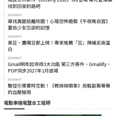
找到回家的路吧
2026-08-07
尋找異變逃離校園！心理恐怖遊戲《午夜晚自習》
重拾少女忘卻的記憶
2026-08-07
黑豆、鷹嘴豆都上榜！專家推薦「豆」陣補足高蛋
白
2026-08-07
Gmail明年起停用3大功能 第三方寄件、Gmailify、
POP同步2027年1月退場
2026-08-07
聲控引導實時互動！《教妹妹開車》挑戰副駕哥哥
的血壓極限
電動車機電整合工程師