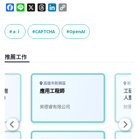
F
L
X
T
L
C
a
i
h
i
o
c
n
r
n
p
e
e
e
k
y
ａｉ
CAPTCHA
OpenAI
b
a
e
L
o
d
d
i
o
s
I
n
推薦工作
k
n
k
高雄市新興區
新竹縣
I應
應用工程師
工研院
1)
人整合
院
英德睿有限公司
財團法