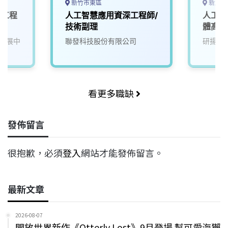
新竹市東區
新北市
發工程
人工智慧應用資深工程師/
人工智
技術副理
體高級
發展中
聯發科技股份有限公司
研揚科
看更多職缺
發佈留言
很抱歉，必須
登入
網站才能發佈留言。
最新文章
2026-08-07
開放世界新作《Otterly Lost》9月登場 幫可愛海獺