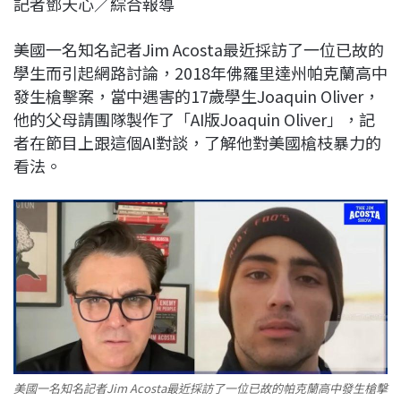
記者鄧天心／綜合報導
c
n
r
n
p
e
e
e
k
y
美國一名知名記者Jim Acosta最近採訪了一位已故的
b
a
e
L
學生而引起網路討論，2018年佛羅里達州帕克蘭高中
o
d
d
i
發生槍擊案，當中遇害的17歲學生Joaquin Oliver，
o
s
I
n
他的父母請團隊製作了「AI版Joaquin Oliver」，記
k
n
k
者在節目上跟這個AI對談，了解他對美國槍枝暴力的
看法。
美國一名知名記者Jim Acosta最近採訪了一位已故的帕克蘭高中發生槍擊