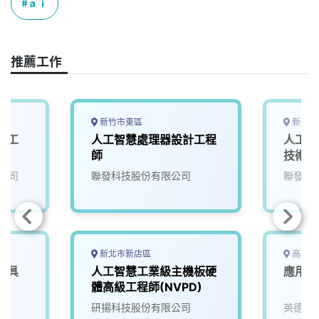
e
e
e
k
y
ａｉ
b
a
e
L
o
d
d
i
o
s
I
n
推薦工作
k
n
k
新竹市東區
新竹市
體工
人工智慧處理器設計工程
人工智
師
技術副
公司
聯發科技股份有限公司
聯發科
新北市新店區
高雄市
載具
人工智慧工業級主機板硬
應用工
體高級工程師(NVPD)
院
研揚科技股份有限公司
英德睿