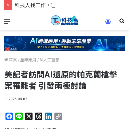
科技人找工作，就到TECH+ 科技專區!
首頁
/
產業應用
/
AI人工智慧
美記者訪問AI還原的帕克蘭槍擊
案罹難者 引發兩極討論
2025-08-07
F
L
X
T
L
C
a
i
h
i
o