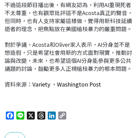
不過這段節目播出後，有網友認為，利用AI重現死者
不太尊重，也有觀眾批評這不是Acosta真正的聲音，
但同時，也有人支持家屬這樣做，覺得用新科技延續
逝者的理念，把焦點放在美國槍枝暴力的嚴重問題。
對於爭議，Acosta和Oliver家人表示，AI分身並不是
想造假，只是希望社會用新的方式面對現實，推動討
論與改變，未來，也希望這個AI分身能參與更多公共
議題的討論，鼓勵更多人正視槍枝暴力的根本問題。
資料來源：
Variety 、
Washington Post
F
L
X
T
L
C
a
i
h
i
o
c
n
r
n
p