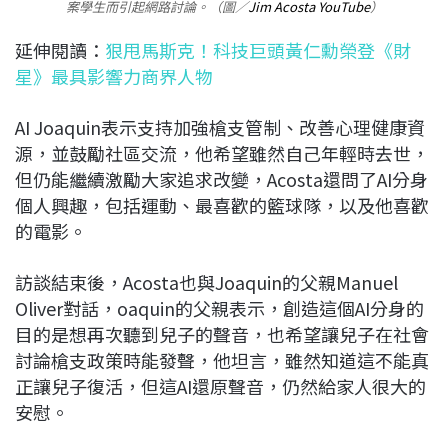
案學生而引起網路討論。（圖／
Jim Acosta YouTube
）
延伸閱讀：
狠甩馬斯克！科技巨頭黃仁勳榮登《財
星》最具影響力商界人物
AI Joaquin表示支持加強槍支管制、改善心理健康資
源，並鼓勵社區交流，他希望雖然自己年輕時去世，
但仍能繼續激勵大家追求改變，Acosta還問了AI分身
個人興趣，包括運動、最喜歡的籃球隊，以及他喜歡
的電影。
訪談結束後，Acosta也與Joaquin的父親Manuel
Oliver對話，oaquin的父親表示，創造這個AI分身的
目的是想再次聽到兒子的聲音，也希望讓兒子在社會
討論槍支政策時能發聲，他坦言，雖然知道這不能真
正讓兒子復活，但這AI還原聲音，仍然給家人很大的
安慰。