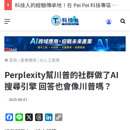
科技人找工作，就到TECH+ 科技專區!
首頁
/
產業應用
/
AI人工智慧
Perplexity幫川普的社群做了AI
搜尋引擎 回答也會像川普嗎？
2025-08-07
F
L
X
T
L
C
a
i
h
i
o