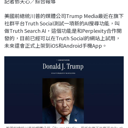
記者鄧天心／綜合報導
c
n
r
n
p
e
e
e
k
y
美國前總統川普的媒體公司Trump Media最近在旗下
b
a
e
L
社群平台Truth Social測試一項新的AI搜尋功能，叫
o
d
d
i
做Truth Search AI，這個功能是和Perplexity合作開
o
s
I
n
發的，目前已經可以在Truth Social的網站上試用，
k
n
k
未來還會正式上架到iOS和Android手機App。