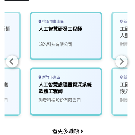
k
n
k
桃園市龜山區
新竹縣
分析師
人工智慧研發工程師
工研院
人整合
鴻洺科技有限公司
財團法
新竹市東區
新竹縣
業應
人工智慧處理器資深系統
工研院
師
軟體工程師
嵌入式
(U303
公司
聯發科技股份有限公司
財團法
看更多職缺