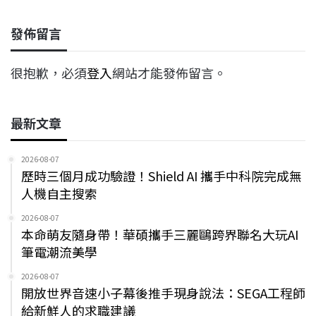
發佈留言
很抱歉，必須
登入
網站才能發佈留言。
最新文章
2026-08-07
歷時三個月成功驗證！Shield AI 攜手中科院完成無
人機自主搜索
2026-08-07
本命萌友隨身帶！華碩攜手三麗鷗跨界聯名大玩AI
筆電潮流美學
2026-08-07
開放世界音速小子幕後推手現身說法：SEGA工程師
給新鮮人的求職建議