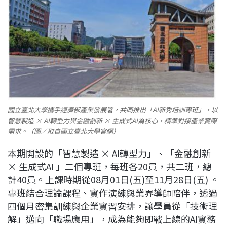
國立臺北大學攜手經濟部產業發展署，共同推出「AI新秀培訓專班」，以
智慧製造 × AI轉型力與金融創新 × 生成式AI為核心，精準對接產業實際
需求。（圖／取自國立臺北大學官網）
本期開設的「智慧製造 × AI轉型力」、「金融創新
× 生成式AI 」二個專班，每班各20員，共二班，總
計40員。上課時期從08月01日(五)至11月28日(五) 。
專班結合理論課程、實作演練與業界導師陪伴，透過
四個月密集訓練與企業實習安排，讓學員從「技術理
解」邁向「職場應用」，成為能夠即戰上線的AI實務