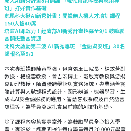
成大AI新秀計畫8月開訓 「現代資訊科技與應用專
班」打好實作基礎
虎尾科大挺AI新秀計畫！開設無人機人才培訓課程
150人搶40席
培育AI即戰力！經濟部AI新秀計畫招募至9/1 鼓勵聯
合開班整合資源
北科大啟動第二波 AI 新秀專班 「金融資安班」30名
額報名至9/1
本次專班講師陣容堅強，包含張玉山院長、楊致芳副
教授、楊棧雲教授、曾吉宏博士、戴敏育教授與游擱
嘉助理教授，師資橫跨學術與實務領域，專業涵蓋雲
端計算與大數據程式設計、圖形辨識、機器學習、生
成式AI於金融服務的應用、智慧客服系統及自然語言
處理等，為學員奠定扎實且前瞻的AI技術基礎。
除了課程內容紮實豐富外，為鼓勵學員全心投入學
習，專班於上課期間提供每位學員每月20,000元學習