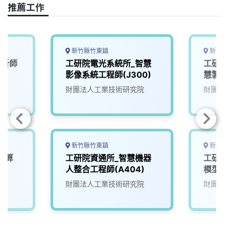
o
s
I
n
推薦工作
k
n
k
新竹縣竹東鎮
新竹縣
分析師
工研院電光系統所_智慧
工研院
影像系統工程師(J300)
慧製造
程師(R
財團法人工業技術研究院
財團法
新竹縣竹東鎮
新竹縣
運算
工研院資通所_智慧機器
工研院
)
人整合工程師(A404)
模型與
發工程師
院
財團法人工業技術研究院
財團法