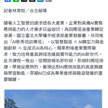
a
i
h
i
o
記者林育如／台北報導
c
n
r
n
p
e
e
e
k
y
隨著人工智慧迅速滲透各大產業，企業對具備AI實務
b
a
e
L
應用能力的人才需求日益迫切。為因應這波產業轉型
o
d
d
i
浪潮，國立臺北大學攜手經濟部產業發展署，共同推
o
s
I
n
出「AI新秀培訓專班」，以智慧製造 × AI轉型力與金
k
n
k
融創新 × 生成式AI為核心，精準對接產業實際需
求，致力培育兼具跨域思維與實作能力的AI新世代。
此次課程一推出，從開放報名即秒殺，到順利開班授
課，學員反應熱烈，展現出對AI應用技能的高度興趣
與學習動能，突顯AI已成為專業進修與職涯發展的重
要關鍵。