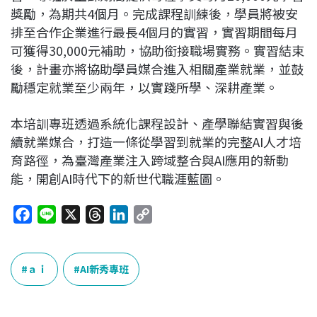
獎勵，為期共4個月。完成課程訓練後，學員將被安
排至合作企業進行最長4個月的實習，實習期間每月
可獲得30,000元補助，協助銜接職場實務。實習結束
後，計畫亦將協助學員媒合進入相關產業就業，並鼓
勵穩定就業至少兩年，以實踐所學、深耕產業。
本培訓專班透過系統化課程設計、產學聯結實習與後
續就業媒合，打造一條從學習到就業的完整AI人才培
育路徑，為臺灣產業注入跨域整合與AI應用的新動
能，開創AI時代下的新世代職涯藍圖。
F
L
X
T
L
C
a
i
h
i
o
c
n
r
n
p
e
e
e
k
y
ａｉ
AI新秀專班
b
a
e
L
o
d
d
i