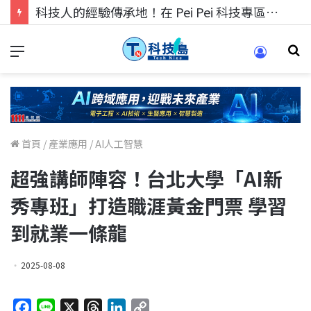
科技人的經驗傳承地！在 Pei Pei 科技專區，與學弟妹交流最硬核的技術
首頁
/
產業應用
/
AI人工智慧
超強講師陣容！台北大學「AI新
秀專班」打造職涯黃金門票 學習
到就業一條龍
2025-08-08
F
L
X
T
L
C