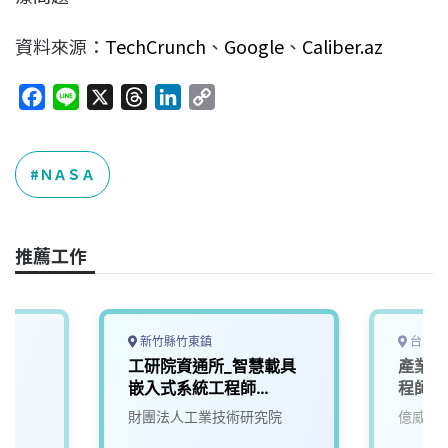
資料來源：
TechCrunch
、
Google
、
Caliber.az
F
L
X
T
L
C
a
i
h
i
o
c
n
r
n
p
e
e
e
k
y
ＮＡＳＡ
b
a
e
L
o
d
d
i
o
s
I
n
推薦工作
k
n
k
新竹縣竹東鎮
台中市
師
工研院資通所_智慧載具
產業應
嵌入式系統工程師
程師
(U303)
財團法人工業技術研究院
億威電