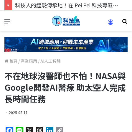
科技人的經驗傳承地！在 Pei Pei 科技專區，與學弟妹交流最硬核的技術
首頁
/
產業應用
/
AI人工智慧
不在地球沒醫師也不怕！NASA與
Google開發AI醫療 助太空人完成
長時間任務
2025-08-11
F
L
X
T
L
C