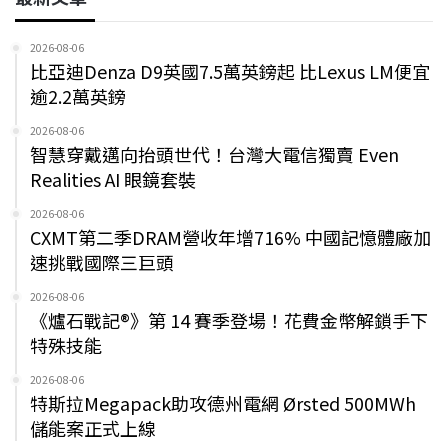
2026-08-06
比亞迪Denza D9英國7.5萬英鎊起 比Lexus LM便宜
逾2.2萬英鎊
2026-08-06
智慧穿戴邁向抬頭世代！台灣大電信獨賣 Even
Realities AI 眼鏡套裝
2026-08-06
CXMT第二季DRAM營收年增716% 中國記憶體廠加
速挑戰國際三巨頭
2026-08-06
《爐石戰記®》第 14 賽季登場！花費金幣解鎖手下
特殊技能
2026-08-06
特斯拉Megapack助攻德州電網 Ørsted 500MWh
儲能案正式上線