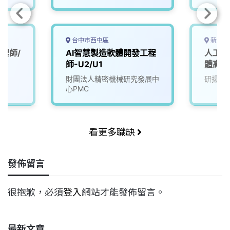
台中市西屯區
新北市
程師/
AI智慧製造軟體開發工程
人工智
師-U2/U1
體高級
財團法人精密機械研究發展中
研揚科
心PMC
看更多職缺
發佈留言
很抱歉，必須
登入
網站才能發佈留言。
最新文章