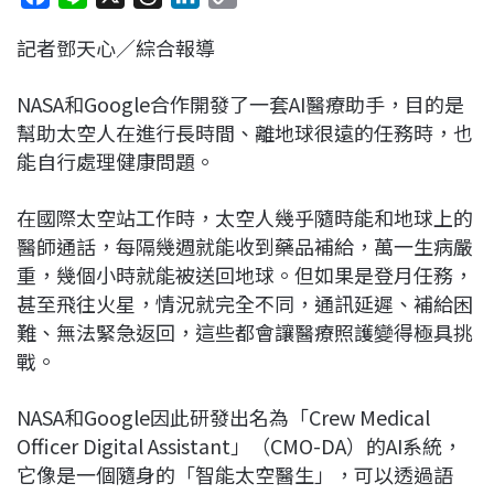
a
i
h
i
o
記者鄧天心／綜合報導
c
n
r
n
p
e
e
e
k
y
NASA和Google合作開發了一套AI醫療助手，目的是
b
a
e
L
幫助太空人在進行長時間、離地球很遠的任務時，也
o
d
d
i
能自行處理健康問題。
o
s
I
n
k
n
k
在國際太空站工作時，太空人幾乎隨時能和地球上的
醫師通話，每隔幾週就能收到藥品補給，萬一生病嚴
重，幾個小時就能被送回地球。但如果是登月任務，
甚至飛往火星，情況就完全不同，通訊延遲、補給困
難、無法緊急返回，這些都會讓醫療照護變得極具挑
戰。
NASA和Google因此研發出名為「Crew Medical
Officer Digital Assistant」（CMO-DA）的AI系統，
它像是一個隨身的「智能太空醫生」，可以透過語