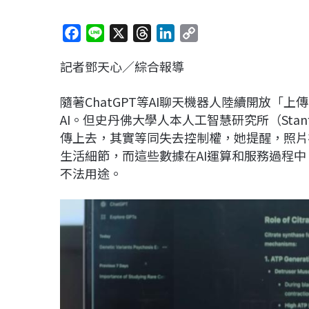
F
L
X
T
L
C
a
i
h
i
o
記者鄧天心／綜合報導
c
n
r
n
p
e
e
e
k
y
隨著ChatGPT等AI聊天機器人陸續開放
b
a
e
L
AI。但史丹佛大學人本人工智慧研究所（Stanfor
o
d
d
i
傳上去，其實等同失去控制權，她提醒，照片
o
s
I
n
生活細節，而這些數據在AI運算和服務過程中，
k
n
k
不法用途。