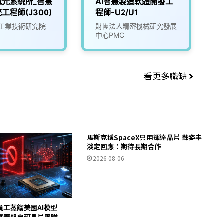
電光系統所_智慧
AI智慧製造軟體開發工
工程師(J300)
程師-U2/U1
工業技術研究院
財團法人精密機械研究發展
中心PMC
看更多職缺
馬斯克稱SpaceX只用輝達晶片 蘇姿丰
淡定回應：期待長期合作
2026-08-06
員工蒸餾美國AI模型
c證實籌組自研晶片團隊