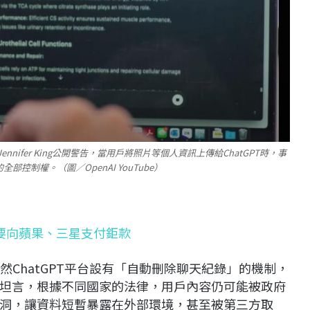
ennifer King公開警告，當用戶將照片等個人資訊上傳給ChatGPT時，事
控制權。（圖／OpenAI YouTube）
但要向蘋果、三星支付鉅款
認，雖然ChatGPT平台設有「自動刪除聊天紀錄」的機制，
坦言，根據不同國家的法律，用戶內容仍可能被政府
洞，讓資料短暫暴露在外部環境，甚至被第三方取