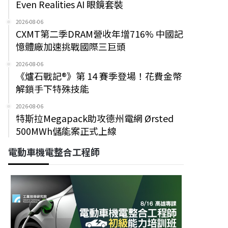
Even Realities AI 眼鏡套裝
2026-08-06
CXMT第二季DRAM營收年增716% 中國記
憶體廠加速挑戰國際三巨頭
2026-08-06
《爐石戰記®》第 14 賽季登場！花費金幣
解鎖手下特殊技能
2026-08-06
特斯拉Megapack助攻德州電網 Ørsted
500MWh儲能案正式上線
電動車機電整合工程師