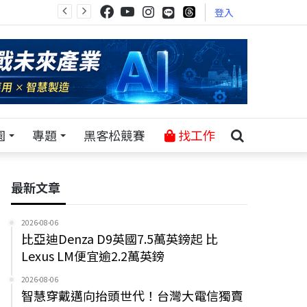
登入
園
專題
黑客松競賽
找工作
最新文章
2026-08-06
比亞迪Denza D9英國7.5萬英鎊起 比
Lexus LM便宜逾2.2萬英鎊
2026-08-06
智慧穿戴邁向抬頭世代！台灣大電信獨賣