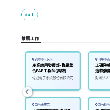
a
i
h
i
o
c
n
r
n
p
e
e
e
k
y
ａｉ
b
a
e
L
o
d
d
i
o
s
I
n
推薦工作
k
n
k
高雄市三民區
台中市南
深工程
產業應用發展部-機電整
工研院機
合FAE工程師(高雄)
造軟體
(I400)
司
億威電子系統股份有限公司
財團法人
新竹市東區
新竹縣竹