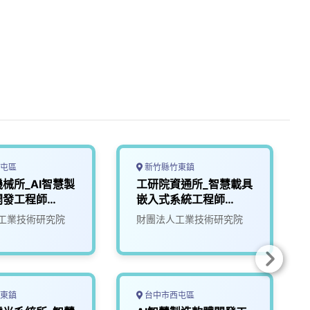
屯區
新竹縣竹東鎮
械所_AI智慧製
工研院資通所_智慧載具
開發工程師
嵌入式系統工程師
(U303)
工業技術研究院
財團法人工業技術研究院
東鎮
台中市西屯區