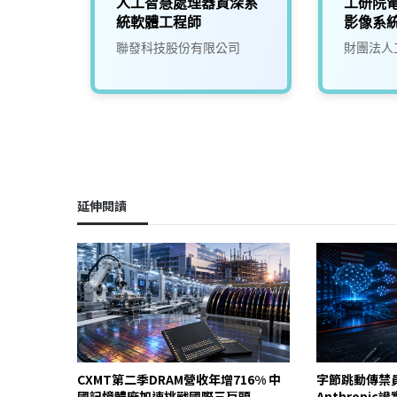
程師
人工智慧處理器資深系
工研院
統軟體工程師
影像系統
聯發科技股份有限公司
財團法人
延伸閱讀
CXMT第二季DRAM營收年增716% 中
字節跳動傳禁
國記憶體廠加速挑戰國際三巨頭
Anthropi