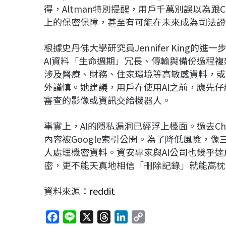
得，Altman特別提醒，用戶千萬別誤以為跟
上的保密保障，甚至有可能在未來成為司法證
根據史丹佛大學研究員Jennifer King
AI資料「生命週期」冗長、傳輸與備份過程
涉及醫療、財務、住家環境等高敏感資料，或
外謹慎。她建議，用戶在使用AI之前，應先
審查的影像或資訊交給機器人。
事實上，AI的隱私漏洞已經浮上檯面。過去C
內容被Google索引公開。為了降低風險，
人處理機密資料。資安專家與AI公司也幾乎達成
密，更不能天真地相信「刪除記錄」就能高枕
資料來源：
reddit
F
L
X
T
L
C