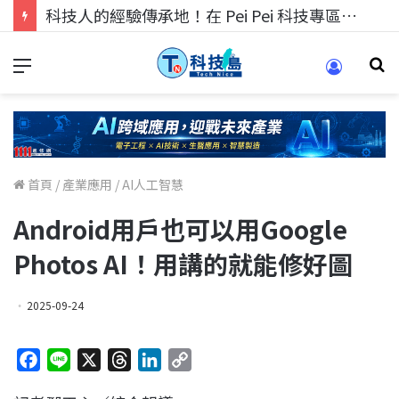
科技人找工作，就到TECH+ 科技專區!
首頁
/
產業應用
/
AI人工智慧
Android用戶也可以用Google
Photos AI！用講的就能修好圖
2025-09-24
F
L
X
T
L
C
a
i
h
i
o