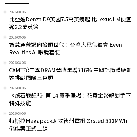
2026-08-06
比亞迪Denza D9英國7.5萬英鎊起 比Lexus LM便宜
逾2.2萬英鎊
2026-08-06
智慧穿戴邁向抬頭世代！台灣大電信獨賣 Even
Realities AI 眼鏡套裝
2026-08-06
CXMT第二季DRAM營收年增716% 中國記憶體廠加
速挑戰國際三巨頭
2026-08-06
《爐石戰記®》第 14 賽季登場！花費金幣解鎖手下
特殊技能
2026-08-06
特斯拉Megapack助攻德州電網 Ørsted 500MWh
儲能案正式上線