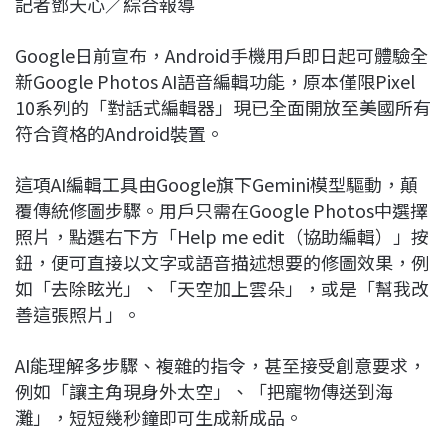
記者鄧天心／綜合報導
c
n
r
n
p
e
e
e
k
y
Google日前宣布，Android手機用戶即日起可體驗全
b
a
e
L
新Google Photos AI語音編輯功能，原本僅限Pixel
o
d
d
i
10系列的「對話式編輯器」現已全面開放至美國所有
o
s
I
n
符合資格的Android裝置。
k
n
k
這項AI編輯工具由Google旗下Gemini模型驅動，顛
覆傳統修圖步驟。用戶只需在Google Photos中選擇
照片，點選右下方「Help me edit（協助編輯）」按
鈕，便可直接以文字或語音描述想要的修圖效果，例
如「去除眩光」、「天空加上雲朵」，或是「幫我改
善這張照片」。
AI能理解多步驟、複雜的指令，甚至接受創意要求，
例如「讓主角現身外太空」、「把寵物傳送到海
灘」，短短幾秒鐘即可生成新成品。