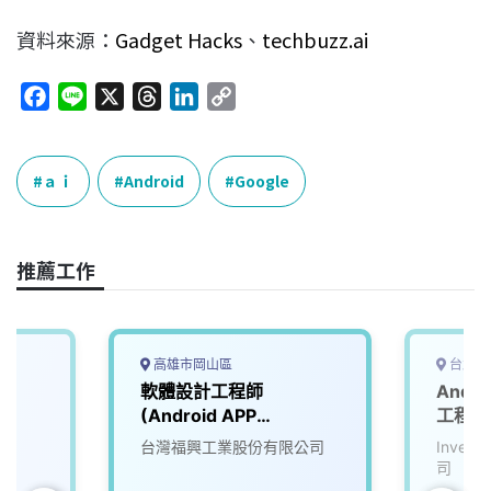
資料來源：
Gadget Hacks
、
techbuzz.ai
F
L
X
T
L
C
a
i
h
i
o
c
n
r
n
p
e
e
e
k
y
ａｉ
Android
Google
b
a
e
L
o
d
d
i
o
s
I
n
推薦工作
k
n
k
高雄市岡山區
台北市
】
軟體設計工程師
Andro
r
(Android APP
工程師
Developer)
司
台灣福興工業股份有限公司
Inve
司