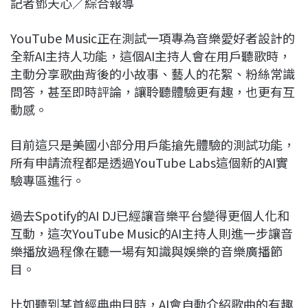
記者鄧天心／綜合報導
c
n
r
n
p
e
e
e
k
y
YouTube Music正在測試一項專為音樂愛好者設計的
b
a
e
L
全新AI主持人功能，這個AI主持人會在用戶聽歌時，
o
d
d
i
主動分享歌曲背後的小故事、藝人的花絮、粉絲常識
o
s
I
n
問答，甚至即時評論，讓聆聽體驗更有趣，也更有互
k
n
k
動感。
目前這只是美國小部分用戶能搶先體驗的測試功能，
所有申請流程都是透過YouTube Labs這個新的AI實
驗專區進行。
過去Spotify的AI DJ已經讓音樂平台變得更個人化和
互動，這次YouTube Music的AI主持人則進一步讓音
樂播放過程像在聽一場有知識與娛樂的音樂廣播節
目。
比如聽到某首經典曲目時，AI會自動介紹歌曲的有趣