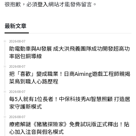
很抱歉，必須
登入
網站才能發佈留言。
最新文章
2026-08-07
助電動車與AI發展 成大洪飛義團隊成功開發超高功
率鋁包銅導線
2026-08-07
把「喜歡」變成職業！日商Aiming遊戲工程師親揭
菜鳥到職人心路歷程
2026-08-07
每5人就有1位長者！中保科技秀AI智慧照顧 打造居
家守護新模式
2026-08-07
療癒解謎《豬豬探險家》免費試玩版正式釋出！貼
心加入注音與假名模式