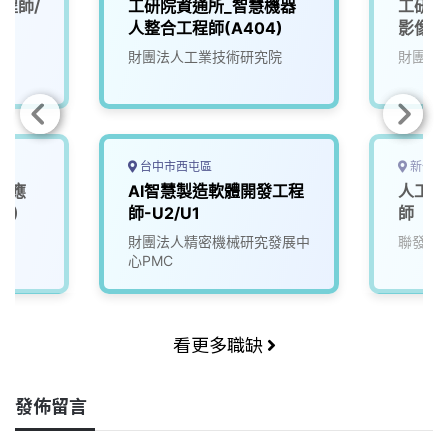
程師/
工研院資通所_智慧機器
工研院
人整合工程師(A404)
影像系
財團法人工業技術研究院
財團法
台中市西屯區
新竹市
I應
AI智慧製造軟體開發工程
人工智
1)
師-U2/U1
師
院
財團法人精密機械研究發展中
聯發科
心PMC
看更多職缺
發佈留言