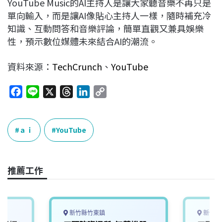
YouTube Music的AI主持人是讓大家聽音樂不再只是
單向輸入，而是讓AI像貼心主持人一樣，隨時補充冷
知識、互動問答和音樂評論，簡單直觀又兼具娛樂
性，預示數位媒體未來結合AI的潮流。
資料來源：
TechCrunch
、
YouTube
F
L
X
T
L
C
a
i
h
i
o
c
n
r
n
p
e
e
e
k
y
ａｉ
YouTube
b
a
e
L
o
d
d
i
o
s
I
n
推薦工作
k
n
k
新竹縣竹東鎮
新竹縣