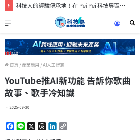
科技人的經驗傳承地！在 Pei Pei 科技專區，與學弟妹交流最硬核的技術
首頁
/
產業應用
/
AI人工智慧
YouTube推AI新功能 告訴你歌曲
故事、歌手冷知識
2025-09-30
F
L
X
T
L
C
a
i
h
i
o