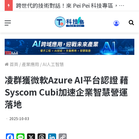
跨世代的技術對話！來 Pei Pei 科技專區，用專業洞察引領學弟妹成長
首頁
/
產業應用
/
AI人工智慧
凌群獲微軟Azure AI平台認證 藉
Syscom Cubi加速企業智慧營運
落地
2025-10-03
F
L
X
T
L
C