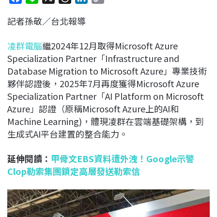
a
i
h
i
o
記者孫敬／台北報導
c
n
r
n
p
e
e
e
k
y
凌群電腦
繼2024年12月取得Microsoft Azure
b
a
e
L
Specialization Partner「Infrastructure and
o
d
d
i
Database Migration to Microsoft Azure」專業技術
o
s
I
n
夥伴認證後，2025年7月再度獲得Microsoft Azure
k
n
k
Specialization Partner「AI Platform on Microsoft
Azure」認證（原稱Microsoft Azure上的AI和
Machine Learning)，體現凌群在雲端基礎架構，到
生成式AI平台建置的整合能力。
延伸閱讀：
甲骨文EBS資料遭外洩！Google示警
Clop勒索集團鎖定高層發送勒索信