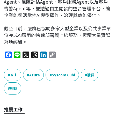
Agent、風險評估Agent、客戶服務Agent以及客戶
告警Agent等，並透過自主開發的整合管理平台，讓
企業能靈活掌控AI模型運作、治理與效能優化。
截至目前，凌群已協助多家大型企業以及公共事業單
位完成AI應用的快速部署與上線服務，累積大量實際
落地經驗。
F
L
X
T
L
C
a
i
h
i
o
c
n
r
n
p
e
e
e
k
y
ａｉ
Azure
Syscom Cubi
凌群
b
a
e
L
o
d
d
i
微軟
o
s
I
n
k
n
k
推薦工作