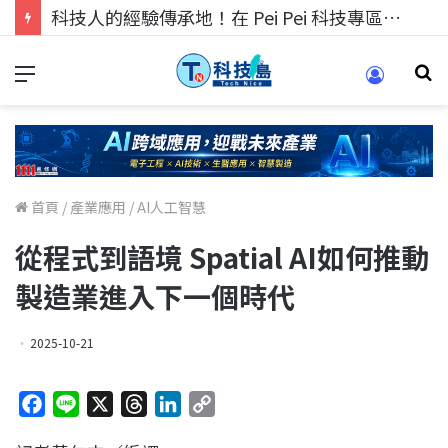
科技人的經驗傳承地！在 Pei Pei 科技專區，與學弟妹交流最硬核的技術
首頁
/
產業應用
/
AI人工智慧
從程式到語境 Spatial AI如何推動
製造業進入下一個時代
2025-10-21
F
L
X
T
L
C
a
i
h
i
o