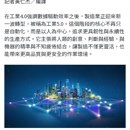
記者黃仁杰／編譯
c
n
r
n
p
e
e
e
k
y
在工業4.0強調數據驅動效率之後，製造業正迎來新
b
a
e
L
一波轉型，被稱為工業5.0。這個階段的核心不再只
o
d
d
i
是自動化，而是以人為中心，追求更具韌性與永續性
o
s
I
n
的生產方式。它主張將人類的創意、判斷與經驗，與
k
n
k
機器的精準與不知疲倦結合，讓製造不僅更靈活，也
能帶來更高品質與更安全的作業環境。