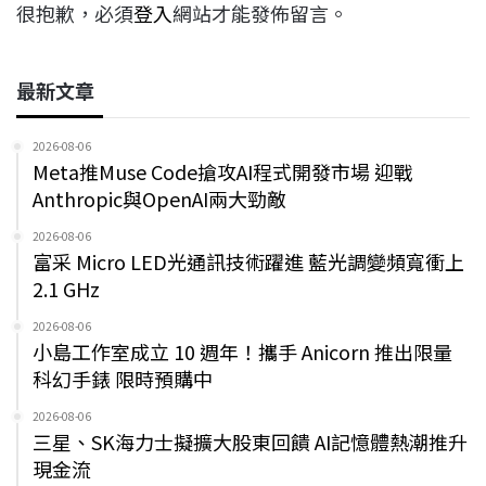
很抱歉，必須
登入
網站才能發佈留言。
最新文章
2026-08-06
Meta推Muse Code搶攻AI程式開發市場 迎戰
Anthropic與OpenAI兩大勁敵
2026-08-06
富采 Micro LED光通訊技術躍進 藍光調變頻寬衝上
2.1 GHz
2026-08-06
小島工作室成立 10 週年！攜手 Anicorn 推出限量
科幻手錶 限時預購中
2026-08-06
三星、SK海力士擬擴大股東回饋 AI記憶體熱潮推升
現金流