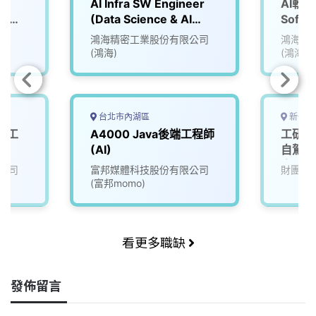
師
AI Infra SW Engineer
AI軟體
r｜
(Data Science & AI
Softw
G）
Team)
(Data 
鴻海精密工業股份有限公司
鴻海精
Team
(鴻海)
(鴻海)
台北市內湖區
新竹縣
體工
A4000 Java後端工程師
工研院
(AI)
自駕車
人、生
公司
富邦媒體科技股份有限公司
財團法
(富邦momo)
看更多職缺
發佈留言