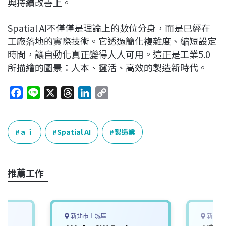
與持續改善上。
Spatial AI不僅僅是理論上的數位分身，而是已經在
工廠落地的實際技術。它透過簡化複雜度、縮短設定
時間，讓自動化真正變得人人可用。這正是工業5.0
所描繪的圖景：人本、靈活、高效的製造新時代。
F
L
X
T
L
C
a
i
h
i
o
c
n
r
n
p
e
e
e
k
y
ａｉ
Spatial AI
製造業
b
a
e
L
o
d
d
i
o
s
I
n
推薦工作
k
n
k
新北市土城區
新北市