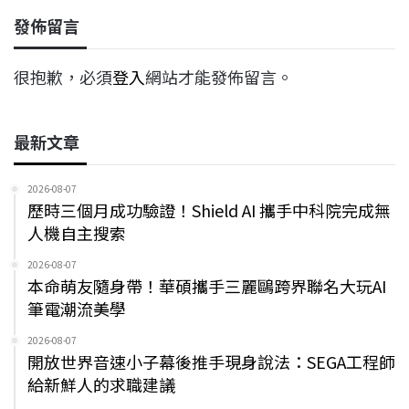
發佈留言
很抱歉，必須
登入
網站才能發佈留言。
最新文章
2026-08-07
歷時三個月成功驗證！Shield AI 攜手中科院完成無
人機自主搜索
2026-08-07
本命萌友隨身帶！華碩攜手三麗鷗跨界聯名大玩AI
筆電潮流美學
2026-08-07
開放世界音速小子幕後推手現身說法：SEGA工程師
給新鮮人的求職建議