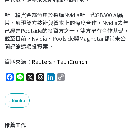
新一輪資金部分用於採購Nvidia新一代GB300 AI晶
片，展現雙方技術與資本上的深度合作，Nvidia去年
已經是Poolside的投資方之一，雙方早有合作基礎，
截至目前，Nvidia、Poolside與Magnetar都尚未公
開評論這項投資案。
資料來源：
Reuters
、
TechCrunch
F
L
X
T
L
C
a
i
h
i
o
c
n
r
n
p
e
e
e
k
y
Nvidia
b
a
e
L
o
d
d
i
o
s
I
n
推薦工作
k
n
k