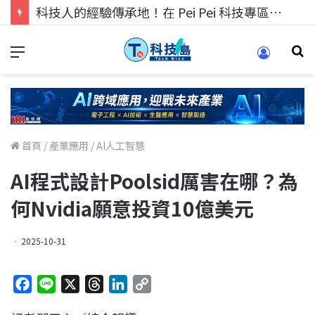
科技人找工作，就到TECH+ 科技專區!
首頁
/
產業應用
/
AI人工智慧
AI程式設計Poolsid厲害在哪？為
何Nvidia願意投資10億美元
2025-10-31
F
L
X
T
L
C
a
i
h
i
o