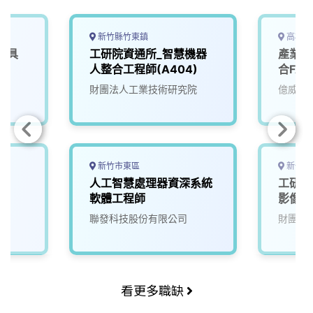
新竹縣竹東鎮
高雄市
載具
工研院資通所_智慧機器
產業應
人整合工程師(A404)
合FA
院
財團法人工業技術研究院
億威電
新竹市東區
新竹縣
師
人工智慧處理器資深系統
工研院
軟體工程師
影像系
聯發科技股份有限公司
財團法
看更多職缺