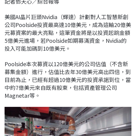
記者鄧天心／綜合報導
c
n
r
n
p
e
e
e
k
y
美國AI晶片巨頭Nvidia（輝達）計劃對人工智慧新創
b
a
e
L
公司Poolside投資最高達10億美元，成為這輪20億美
o
d
d
i
元募資案的最大亮點，這筆資金將是以投資起跳金額
o
s
I
n
5億美元進場，若Poolside如期募滿資金，Nvidia的
k
n
k
投入可能加碼到10億美元。
Poolside本次募資以120億美元的公司估值（不含新
募集金額）進行，估值比去年30億美元高出四倍，到
目前為止，已經有超過10億美元的投資承諾到位，當
中約7億美元來自既有股東，包括資產管理公司
Magnetar等。​