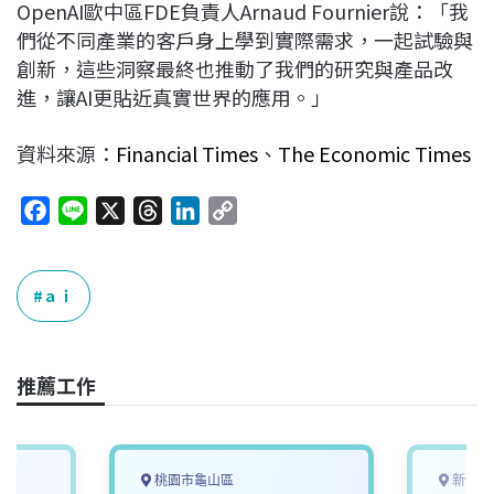
OpenAI歐中區FDE負責人Arnaud Fournier說：「我
們從不同產業的客戶身上學到實際需求，一起試驗與
創新，這些洞察最終也推動了我們的研究與產品改
進，讓AI更貼近真實世界的應用。」
資料來源：
Financial Times
、
The Economic Times
F
L
X
T
L
C
a
i
h
i
o
c
n
r
n
p
e
e
e
k
y
ａｉ
b
a
e
L
o
d
d
i
o
s
I
n
推薦工作
k
n
k
桃園市龜山區
新竹市