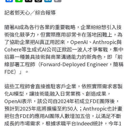
a
i
h
i
o
記者鄧天心／綜合報導
c
n
r
n
p
e
e
e
k
y
隨著AI成為各行各業的重要戰略，企業紛紛想引入技
b
a
e
L
術強化競爭力，但實際應用卻常卡在落地困難上，為
o
d
d
i
了協助企業把AI真正用起來，OpenAI、Anthropic與
o
s
I
n
Cohere等生成式AI公司正掀起一波人才爭奪戰，集中
k
n
k
招募一種兼具技術與商業溝通能力的新角色，即「前
線部署工程師（Forward-Deployed Engineer，簡稱
FDE）」。
這些工程師會直接進駐客戶企業，依照實際需求客製
化AI模型，讓技術能融入日常業務、創造成果，
OpenAI表示，該公司自2024年初成立FDE團隊後，
預計到2025年底將擴編至約50人；Anthropic也計畫
把包含FDE的應用AI團隊人數增加五倍，以滿足不斷
成長的市場需求，根據求職平台Indeed統計，今年1