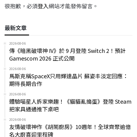
很抱歉，必須
登入
網站才能發佈留言。
最新文章
2026-08-06
傳《暗黑破壞神 IV》於 9 月登陸 Switch 2！預計
Gamescom 2026 正式公開
2026-08-06
馬斯克稱SpaceX只用輝達晶片 蘇姿丰淡定回應：
期待長期合作
2026-08-06
體驗喵星人拆家樂趣！《貓貓亂搗蛋》登陸 Steam
把家具通通推下桌吧
2026-08-06
友情破壞神作《胡鬧廚房》10週年！全球齊聚逾億
名大廚喜迎里程碑