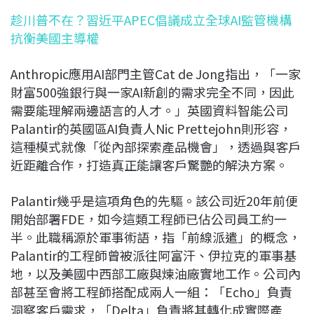
趁川普不在？習近平APEC倡議成立全球AI監管機構
抗衡美國主導權
Anthropic應用AI部門主管Cat de Jong指出，「一家
財富500強銀行與一家AI新創的需求完全不同，因此
需要能理解兩邊語言的人才。」英國資料智能公司
Palantir的英國區AI負責人Nic Prettejohn則形容，
這種模式就像「從內部探索產品機會」，透過與客戶
近距離合作，打造真正能讓客戶驚艷的解決方案。
Palantir幾乎是這項角色的先驅。該公司近20年前便
開始部署FDE，如今這類工程師已佔公司員工約一
半。此職稱源於軍事術語，指「前線派遣」的概念，
Palantir的工程師曾被派往阿富汗、伊拉克的軍事基
地，以及美國中西部工廠與煉油廠實地工作。公司內
部甚至會將工程師搭配成兩人一組：「Echo」負責
洞察客戶需求，「Delta」負責將其轉化成實際產