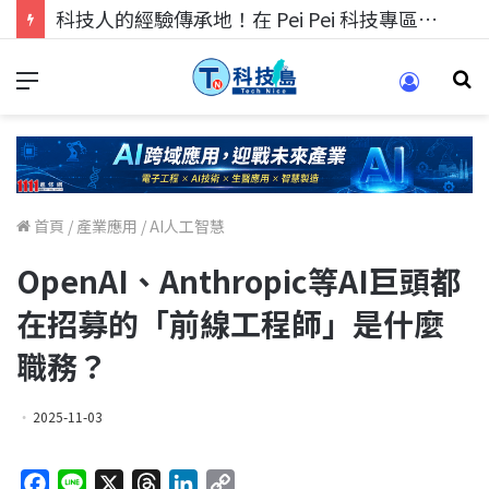
科技人的經驗傳承地！在 Pei Pei 科技專區，與學弟妹交流最硬核的技術
首頁
/
產業應用
/
AI人工智慧
OpenAI、Anthropic等AI巨頭都
在招募的「前線工程師」是什麼
職務？
2025-11-03
F
L
X
T
L
C