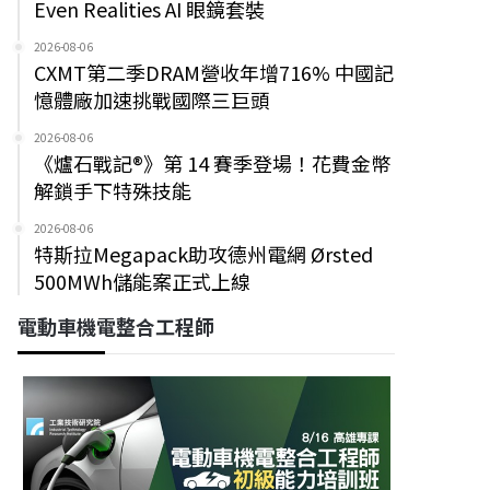
Even Realities AI 眼鏡套裝
2026-08-06
CXMT第二季DRAM營收年增716% 中國記
憶體廠加速挑戰國際三巨頭
2026-08-06
《爐石戰記®》第 14 賽季登場！花費金幣
解鎖手下特殊技能
2026-08-06
特斯拉Megapack助攻德州電網 Ørsted
500MWh儲能案正式上線
電動車機電整合工程師