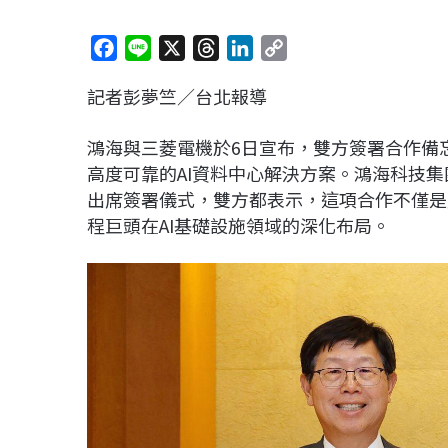
F
L
X
T
L
C
a
i
h
i
o
記者彭夢竺／台北報導
c
n
r
n
p
e
e
e
k
y
鴻海與三菱電機於6日宣布，雙方簽署合作備
b
a
e
L
高度可靠的AI資料中心解決方案。鴻海科技
o
d
d
i
出席簽署儀式，雙方都表示，這項合作不僅是
o
s
I
n
程巨頭在AI基礎設施領域的深化布局。
k
n
k