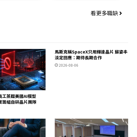
看更多職缺
馬斯克稱SpaceX只用輝達晶片 蘇姿丰
淡定回應：期待長期合作
2026-08-06
員工蒸餾美國AI模型
c證實籌組自研晶片團隊