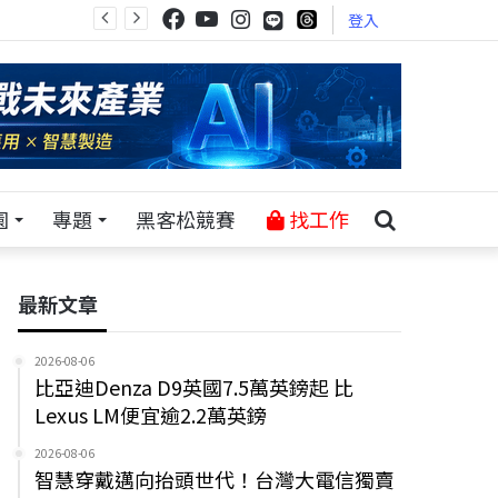
登入
園
專題
黑客松競賽
找工作
最新文章
2026-08-06
比亞迪Denza D9英國7.5萬英鎊起 比
Lexus LM便宜逾2.2萬英鎊
2026-08-06
智慧穿戴邁向抬頭世代！台灣大電信獨賣