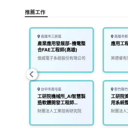
e
e
e
k
y
b
a
e
L
推薦工作
o
d
d
i
o
s
I
n
k
n
k
高雄市三民區
高雄市新
證與人
產業應用發展部-機電整
應用工
師
合FAE工程師(高雄)
司
億威電子系統股份有限公司
英德睿有
台中市南屯區
新竹縣竹
軟體工
工研院機械所_AI智慧製
工研院資
造軟體開發工程師
用系統整
(I400)
限公司
財團法人工業技術研究院
財團法人