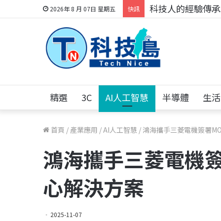
科技人的經驗傳承地
2026年 8 月 07日 星期五
快訊
精選
3C
AI人工智慧
半導體
生活
首頁
/
產業應用
/
AI人工智慧
/
鴻海攜手三菱電機簽署MO
鴻海攜手三菱電機簽
心解決方案
2025-11-07