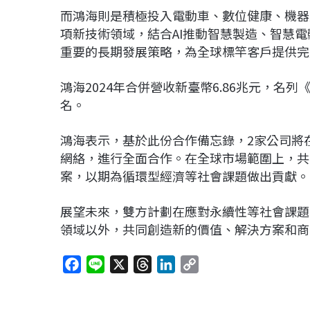
而鴻海則是積極投入電動車、數位健康、機器人
項新技術領域，結合AI推動智慧製造、智慧電
重要的長期發展策略，為全球標竿客戶提供完
鴻海2024年合併營收新臺幣6.86兆元，名列《財
名。
鴻海表示，基於此份合作備忘錄，2家公司將
網絡，進行全面合作。在全球市場範圍上，共
案，以期為循環型經濟等社會課題做出貢獻。
展望未來，雙方計劃在應對永續性等社會課題
領域以外，共同創造新的價值、解決方案和商
F
L
X
T
L
C
a
i
h
i
o
c
n
r
n
p