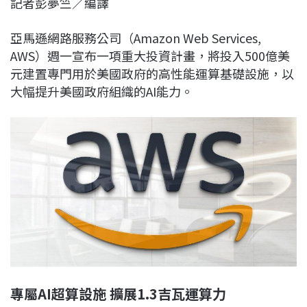
記者彭夢竺／編譯
c
n
r
n
p
e
e
e
k
y
亞馬遜網路服務公司（Amazon Web Services,
b
a
e
L
AWS）週一宣布一項重大投資計畫，將投入500億美
o
d
d
i
元建置專門用於美國政府的高性能運算基礎設施，以
o
s
I
n
大幅提升美國政府組織的AI能力。
k
n
k
專屬AI超算設施 擴展1.3吉瓦運算力