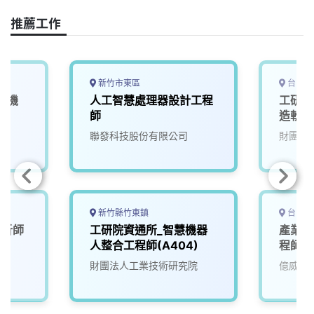
e
e
e
k
y
推薦工作
b
a
e
L
o
d
d
i
o
s
I
n
k
n
k
新竹市東區
台中市
慧機
人工智慧處理器設計工程
工研院
師
造軟體
院
聯發科技股份有限公司
財團法
新竹縣竹東鎮
台中市
分析師
工研院資通所_智慧機器
產業應
人整合工程師(A404)
程師
財團法人工業技術研究院
億威電