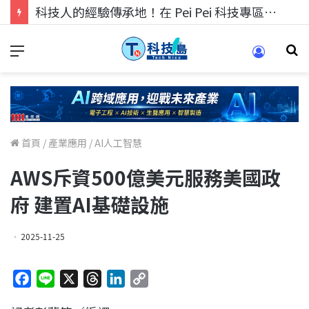
科技人的經驗傳承地！在 Pei Pei 科技專區，與學弟妹交流最硬核的技術
首頁
/
產業應用
/
AI人工智慧
AWS斥資500億美元服務美國政
府 建置AI基礎設施
2025-11-25
F
L
X
T
L
C
a
i
h
i
o