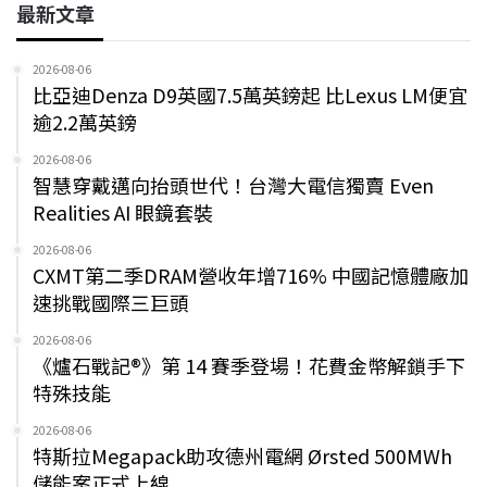
最新文章
2026-08-06
比亞迪Denza D9英國7.5萬英鎊起 比Lexus LM便宜
逾2.2萬英鎊
2026-08-06
智慧穿戴邁向抬頭世代！台灣大電信獨賣 Even
Realities AI 眼鏡套裝
2026-08-06
CXMT第二季DRAM營收年增716% 中國記憶體廠加
速挑戰國際三巨頭
2026-08-06
《爐石戰記®》第 14 賽季登場！花費金幣解鎖手下
特殊技能
2026-08-06
特斯拉Megapack助攻德州電網 Ørsted 500MWh
儲能案正式上線