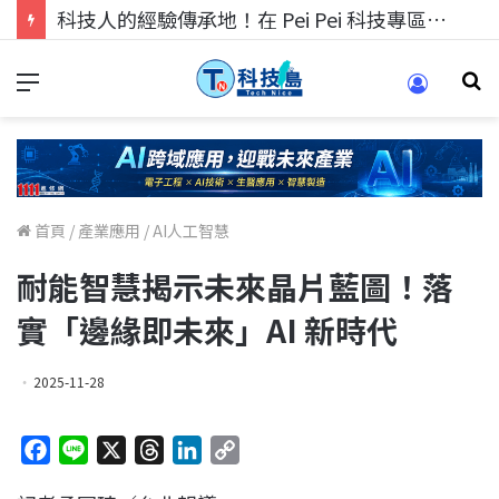
科技人找工作，就到TECH+ 科技專區!
首頁
/
產業應用
/
AI人工智慧
耐能智慧揭示未來晶片藍圖！落
實「邊緣即未來」AI 新時代
2025-11-28
F
L
X
T
L
C
a
i
h
i
o