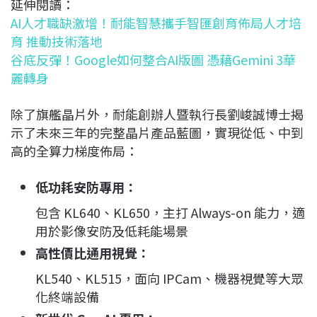
延伸閱讀：
AI人才職缺激增！耐能智慧攜手智匯創育佈局人才培
育 推動技術落地
谷底反彈！Google如何整合AI版圖 憑藉Gemini 3華
麗轉身
除了旗艦晶片外，耐能創辦人暨執行長劉峻誠博士揭
示了未來三年的完整晶片產品藍圖，實現從低、中到
高的全算力梯度佈局：
低功耗安防專用
：
包含 KL640、KL650，主打 Always-on 能力，適
用於影像安防及低耗能場景
高性價比通用視覺
：
KL540、KL515，面向 IPCam、機器視覺等大眾
化終端設備