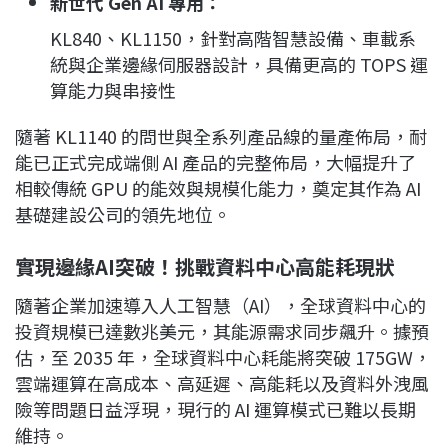
新世代 Gen AI 專用
：
KL840、KL1150，針對高階智慧設備、車載系
統與企業邊緣伺服器設計，具備更高的 TOPS 運
算能力與串接性
隨著 KL1140 的問世與全系列產品線的量產佈局，耐
能已正式完成端側 AI 產品的完整佈局，大幅提升了
相較傳統 GPU 的能效與規模化能力，奠定其作為 AI
基礎建設公司的領先地位。
實現邊緣AI
突破！挑戰資料中心高能耗現狀
隨著企業加速導入人工智慧（AI），全球資料中心的
投資規模已達數兆美元，其能源需求同步飆升。據預
估，至 2035 年，全球資料中心耗能將突破 175GW，
雲端運算在高成本、高延遲、高能耗以及資料外洩風
險等問題日益浮現，現行的 AI 運算模式已難以長期
維持。