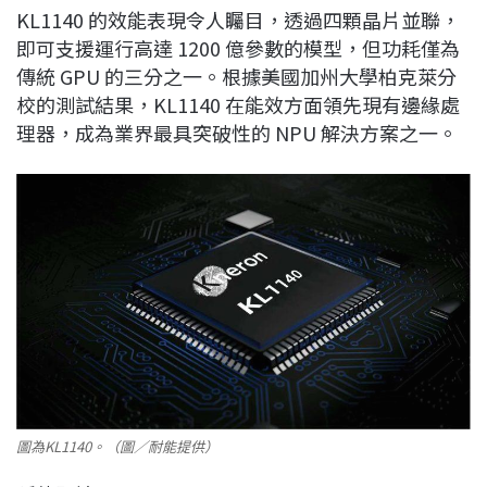
KL1140 的效能表現令人矚目，透過四顆晶片並聯，
即可支援運行高達 1200 億參數的模型，但功耗僅為
傳統 GPU 的三分之一。根據美國加州大學柏克萊分
校的測試結果，KL1140 在能效方面領先現有邊緣處
理器，成為業界最具突破性的 NPU 解決方案之一。
圖為KL1140。（圖／耐能提供）