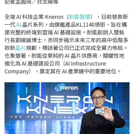
記者孟圓琦／台北報導
c
n
r
n
p
e
e
e
k
y
全端 AI 科技企業 Kneron（
耐能智慧
），日前發表新
b
a
e
L
一代
AI
晶片系列，由旗艦產品KL1140領銜，旨在構
o
d
d
i
建完整的終端到雲端 AI 基礎設施。耐能創辦人暨執
o
s
I
n
行長劉峻誠博士，亦同步揭示未來三年的高中低階多
k
n
k
款新
晶片
規劃，標誌著公司已正式完成全算力佈局。
也象徵著，耐能從單純的 AI 晶片供應商，關鍵性地
進化為 AI 基礎建設公司（AI Infrastructure
Company），奠定其在 AI 產業鏈中的重要地位。