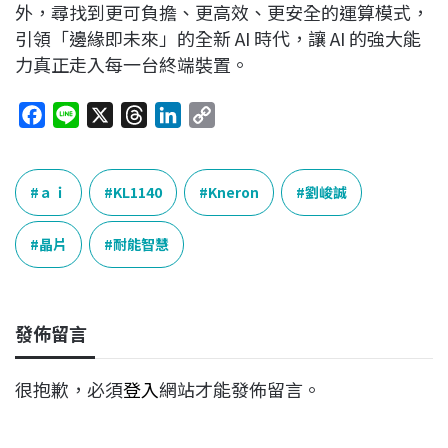
外，尋找到更可負擔、更高效、更安全的運算模式，
引領「邊緣即未來」的全新 AI 時代，讓 AI 的強大能
力真正走入每一台終端裝置。
F
L
X
T
L
C
a
i
h
i
o
c
n
r
n
p
e
e
e
k
y
ａｉ
KL1140
Kneron
劉峻誠
b
a
e
L
o
d
d
i
晶片
耐能智慧
o
s
I
n
k
n
k
發佈留言
很抱歉，必須
登入
網站才能發佈留言。