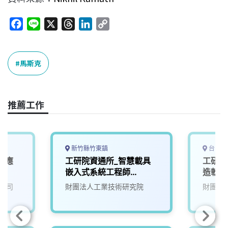
F
L
X
T
L
C
a
i
h
i
o
c
n
r
n
p
e
e
e
k
y
馬斯克
b
a
e
L
o
d
d
i
o
s
I
n
推薦工作
k
n
k
新竹縣竹東鎮
台中市
業應
工研院資通所_智慧載具
工研院
師
嵌入式系統工程師
造軟體
(U303)
公司
財團法人工業技術研究院
財團法