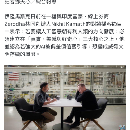
記者鄧天心／綜合報導
c
n
r
n
p
e
e
e
k
y
伊隆馬斯克日前在一檔與印度富豪、線上券商
b
a
e
L
Zerodha共同創辦人Nikhil Kamath的對談播客節目
o
d
d
i
中表示，若要讓人工智慧朝有利人類的方向發展，必
o
s
I
n
須建立在「真實、美感與好奇心」三大核心之上，他
k
n
k
並認為若強大的AI被偏差價值觀引導，恐變成威脅文
明存續的風險。