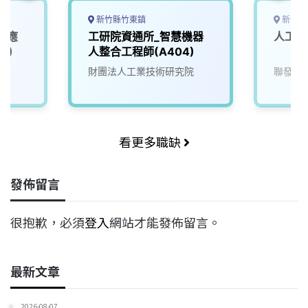
新竹縣竹東鎮
新竹市
I應
工研院資通所_智慧機器
人工智
1)
人整合工程師(A404)
院
財團法人工業技術研究院
聯發科
看更多職缺
發佈留言
很抱歉，必須
登入
網站才能發佈留言。
最新文章
2026-08-07