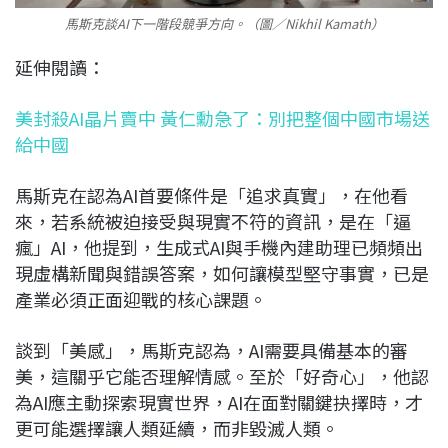
馬斯克談AI下一階段競爭方向。（圖／Nikhil Kamath）
延伸閱讀：
美封殺AI晶片賣中 黃仁勳急了：別把整個中國市場送
給中國
馬斯克在認為AI首要條件是「追求真實」，在他看
來，若系統被迫接受與現實不符的資訊，是在「逼
瘋」AI，他提到，生成式AI與手機內建助理已頻頻出
現虛構新聞與錯誤答案，如何讓模型堅守事實，已是
產業必須正面迎戰的核心課題。
談到「美感」，馬斯克認為，AI需要具備基本的審
美，這關乎它能否理解情感。至於「好奇心」，他認
為AI應主動探索現實世界，AI在面對關鍵抉擇時，才
更可能選擇讓人類延續，而非毀滅人類。