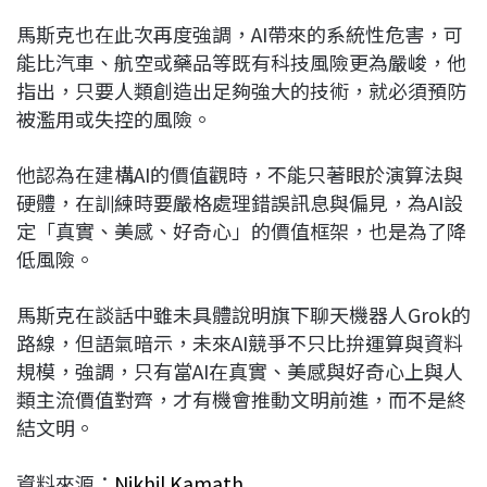
馬斯克也在此次再度強調，AI帶來的系統性危害，可
能比汽車、航空或藥品等既有科技風險更為嚴峻，他
指出，只要人類創造出足夠強大的技術，就必須預防
被濫用或失控的風險。
他認為在建構AI的價值觀時，不能只著眼於演算法與
硬體，在訓練時要嚴格處理錯誤訊息與偏見，為AI設
定「真實、美感、好奇心」的價值框架，也是為了降
低風險。
馬斯克在談話中雖未具體說明旗下聊天機器人Grok的
路線，但語氣暗示，未來AI競爭不只比拚運算與資料
規模，強調，只有當AI在真實、美感與好奇心上與人
類主流價值對齊，才有機會推動文明前進，而不是終
結文明。
資料來源：
Nikhil Kamath