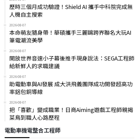
歷時三個月成功驗證！Shield AI 攜手中科院完成無
人機自主搜索
2026-08-07
本命萌友隨身帶！華碩攜手三麗鷗跨界聯名大玩AI
筆電潮流美學
2026-08-07
開放世界音速小子幕後推手現身說法：SEGA工程師
給新鮮人的求職建議
2026-08-07
助電動車與AI發展 成大洪飛義團隊成功開發超高功
率鋁包銅導線
2026-08-07
把「喜歡」變成職業！日商Aiming遊戲工程師親揭
菜鳥到職人心路歷程
電動車機電整合工程師