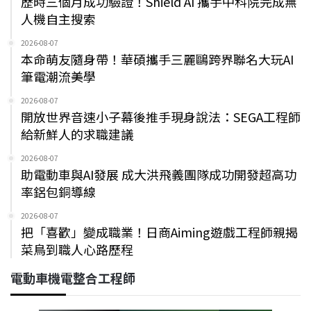
歷時三個月成功驗證！Shield AI 攜手中科院完成無
人機自主搜索
2026-08-07
本命萌友隨身帶！華碩攜手三麗鷗跨界聯名大玩AI
筆電潮流美學
2026-08-07
開放世界音速小子幕後推手現身說法：SEGA工程師
給新鮮人的求職建議
2026-08-07
助電動車與AI發展 成大洪飛義團隊成功開發超高功
率鋁包銅導線
2026-08-07
把「喜歡」變成職業！日商Aiming遊戲工程師親揭
菜鳥到職人心路歷程
電動車機電整合工程師