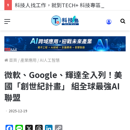
科技人找工作，就到TECH+ 科技專區!
首頁
/
產業應用
/
AI人工智慧
微軟、Google、輝達全入列！美
國「創世紀計畫」 組全球最強AI
聯盟
2025-12-19
F
L
X
T
L
C