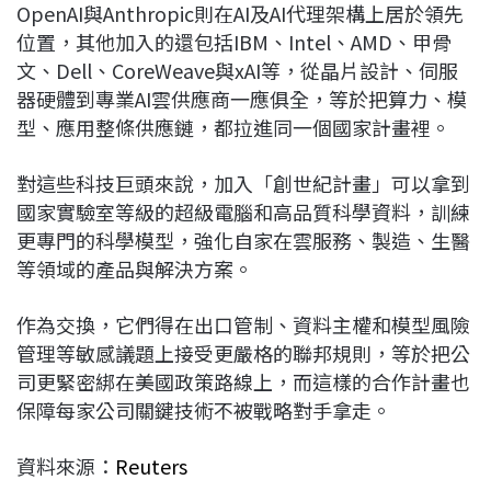
OpenAI與Anthropic則在AI及AI代理架構上居於領先
位置，其他加入的還包括IBM、Intel、AMD、甲骨
文、Dell、CoreWeave與xAI等，從晶片設計、伺服
器硬體到專業AI雲供應商一應俱全，等於把算力、模
型、應用整條供應鏈，都拉進同一個國家計畫裡。​
對這些科技巨頭來說，加入「創世紀計畫」可以拿到
國家實驗室等級的超級電腦和高品質科學資料，訓練
更專門的科學模型，強化自家在雲服務、製造、生醫
等領域的產品與解決方案。
作為交換，它們得在出口管制、資料主權和模型風險
管理等敏感議題上接受更嚴格的聯邦規則，等於把公
司更緊密綁在美國政策路線上，而這樣的合作計畫也
保障每家公司關鍵技術不被戰略對手拿走。
資料來源：
Reuters