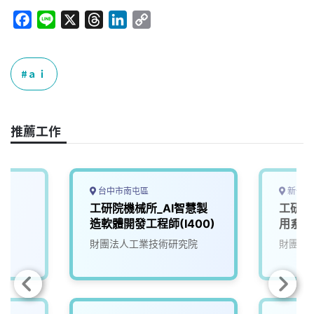
F
L
X
T
L
C
a
i
h
i
o
c
n
r
n
p
e
e
e
k
y
ａｉ
b
a
e
L
o
d
d
i
o
s
I
n
推薦工作
k
n
k
台中市南屯區
新竹縣
工研院機械所_AI智慧製
工研院
造軟體開發工程師(I400)
用系統
財團法人工業技術研究院
財團法