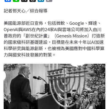
a
i
h
i
o
記者鄧天心／綜合報導
c
n
r
n
p
e
e
e
k
y
美國能源部近日宣佈，包括微軟、Google、輝達、
b
a
e
L
OpenAI與AWS在內的24家AI與雲端公司將加入由川
o
d
d
i
普政府的「創世紀計畫」（Genesis Mission）打造新
o
s
I
n
的國家級科研基礎建設，目標是在未來十年以AI加速
k
n
k
科學研究與能源創新，也被視為美國應對中國科學算
力與國安科技發展的對策。