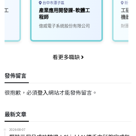
台中市潭子區
新竹縣
與人工
產業應用開發課-軟體工
工研院
程師
機器人
億威電子系統股份有限公司
財團法
看更多職缺
發佈留言
很抱歉，必須
登入
網站才能發佈留言。
最新文章
2026-08-07