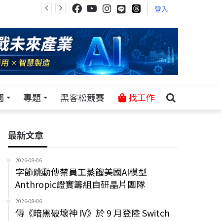
登入
園
專題
黑客松競賽
找工作
最新文章
2026-08-06
字節跳動傳禁員工蒸餾美國AI模型
Anthropic證實籌組自研晶片團隊
2026-08-06
傳《暗黑破壞神 IV》於 9 月登陸 Switch