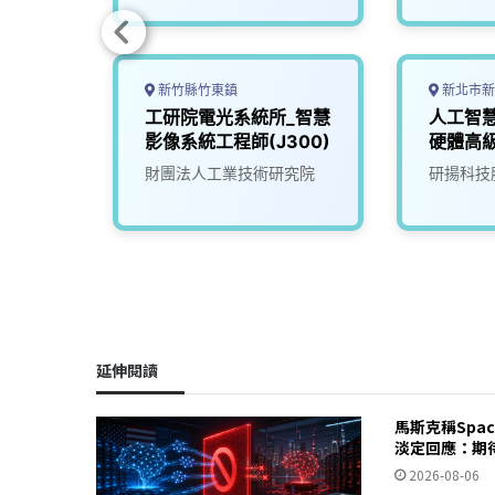
新竹縣竹東鎮
新北市新
機電整
工研院電光系統所_智慧
人工智
雄)
影像系統工程師(J300)
硬體高
(NVPD)
限公司
財團法人工業技術研究院
研揚科技
延伸閱讀
馬斯克稱Spa
淡定回應：期
2026-08-06