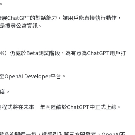
。
擴展ChatGPT的對話能力，讓用戶能直接執行動作，
是搜尋公寓資訊。
DK）仍處於Beta測試階段，為有意為ChatGPT用戶打
nAI Developer平台。
度。
用程式將在未來一年內陸續於ChatGPT中正式上線。
用生態系的關鍵一步，透過引入第三方開發者，OpenAI不