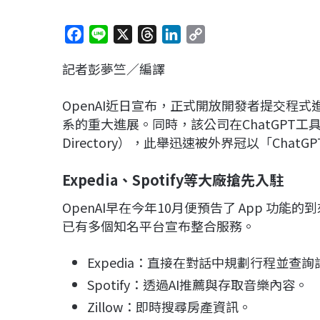
F
L
X
T
L
C
a
i
h
i
o
記者彭夢竺／編譯
c
n
r
n
p
e
e
e
k
y
OpenAI近日宣布，正式開放開發者提交程式
b
a
e
L
系的重大進展。同時，該公司在ChatGPT工
o
d
d
i
Directory），此舉迅速被外界冠以「ChatGPT
o
s
I
n
k
n
k
Expedia、Spotify等大廠搶先入駐
OpenAI早在今年10月便預告了 App 功能
已有多個知名平台宣布整合服務。
Expedia：直接在對話中規劃行程並查詢
Spotify：透過AI推薦與存取音樂內容。
Zillow：即時搜尋房產資訊。