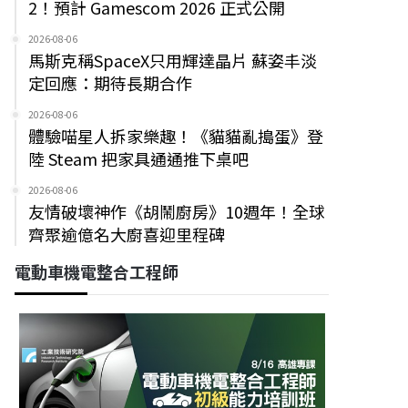
2！預計 Gamescom 2026 正式公開
2026-08-06
馬斯克稱SpaceX只用輝達晶片 蘇姿丰淡
定回應：期待長期合作
2026-08-06
體驗喵星人拆家樂趣！《貓貓亂搗蛋》登
陸 Steam 把家具通通推下桌吧
2026-08-06
友情破壞神作《胡鬧廚房》10週年！全球
齊聚逾億名大廚喜迎里程碑
電動車機電整合工程師