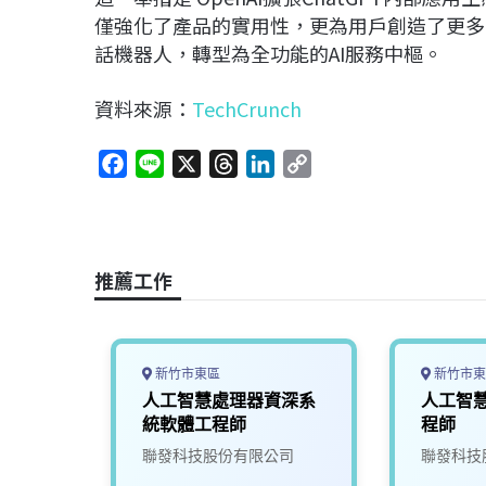
僅強化了產品的實用性，更為用戶創造了更多留
話機器人，轉型為全功能的AI服務中樞。
資料來源：
TechCrunch
F
L
X
T
L
C
a
i
h
i
o
c
n
r
n
p
e
e
e
k
y
b
a
e
L
推薦工作
o
d
d
i
o
s
I
n
k
n
k
新竹市東區
新竹市東
AI應
人工智慧處理器資深系
人工智
T1)
統軟體工程師
程師
究院
聯發科技股份有限公司
聯發科技