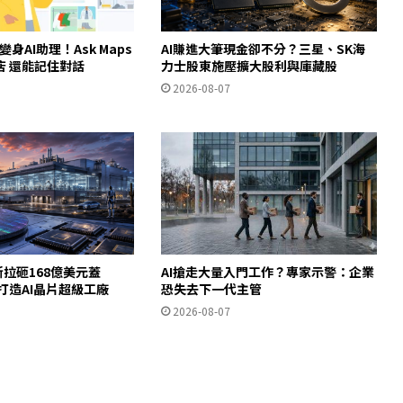
ps變身AI助理！Ask Maps
AI賺進大筆現金卻不分？三星、SK海
店 還能記住對話
力士股東施壓擴大股利與庫藏股
2026-08-07
斯拉砸168億美元蓋
AI搶走大量入門工作？專家示警：企業
德州打造AI晶片超級工廠
恐失去下一代主管
2026-08-07