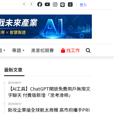
登入
園
專題
黑客松競賽
找工作
最新文章
2026-08-07
【AI工具】ChatGPT開放免費用戶無限文
字聊天 付費版新增「思考滑桿」
2026-08-07
助攻企業搶全球航太商機 高市府攜手PRI