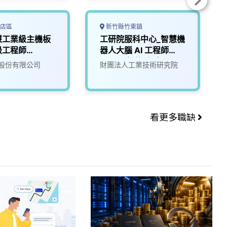
店區
新竹縣竹東鎮
慧工業級主機板
工研院服科中心_智慧機
級工程師
器人大腦 AI 工程師
(A000新竹/台南)
股份有限公司
財團法人工業技術研究院
看更多職缺