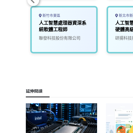
新竹市東區
新北市新
設計工
人工智慧處理器資深系
人工智
統軟體工程師
硬體高
(NVPD)
司
聯發科技股份有限公司
研揚科技
延伸閱讀