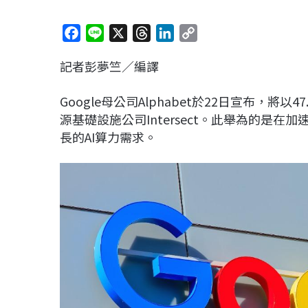
F
L
X
T
L
C
a
i
h
i
o
記者彭夢竺／編譯
c
n
r
n
p
e
e
e
k
y
Google母公司Alphabet於22日宣布，
b
a
e
L
源基礎設施公司Intersect。此舉為的是
o
d
d
i
長的AI算力需求。
o
s
I
n
k
n
k