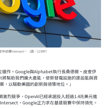
t宣布收購Intersect。（圖／123RF）
獨立運作。Google與Alphabet執行長桑德爾·皮查伊
tersect將幫助我們擴大產能，使新發電設施的建設能與資
案，以驅動美國的創新與領導地位。」
展開激烈競爭，OpenAI已經承諾投入超過1.4兆美元進
ersect，Google正力求在基建競賽中保持領先。