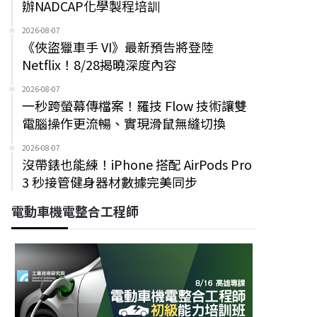
辦NADCAP化學製程培訓
2026-08-07
《俠盜獵車手 VI》最新預告將登陸
Netflix！8/28揭曉深度內容
2026-08-07
一秒跨螢幕傳檔案！羅技 Flow 技術讓雙
電腦操作更流暢、實現滑鼠無縫切換
2026-08-07
沒帶錶也能練！iPhone 搭配 AirPods Pro
3 秒接管健身器材數據完美同步
電動車機電整合工程師