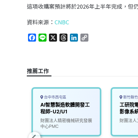
這項收購案預計將於2026年上半年完成，但
資料來源：
CNBC
F
L
X
T
L
C
a
i
h
i
o
c
n
r
n
p
e
e
e
k
y
b
a
e
L
推薦工作
o
d
d
i
o
s
I
n
k
n
k
台中市西屯區
新竹縣竹
證與人
AI智慧製造軟體開發工
工研院
師
程師-U2/U1
影像系統
司
財團法人精密機械研究發展
財團法人
中心PMC